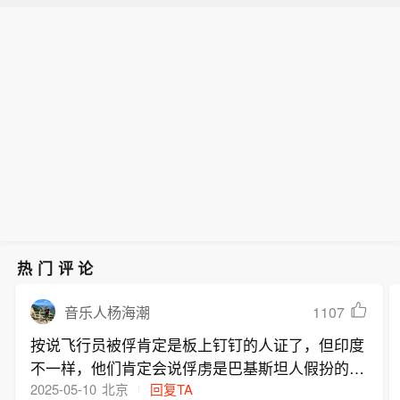
热门评论
1107
音乐人杨海潮
按说飞行员被俘肯定是板上钉钉的人证了，但印度
不一样，他们肯定会说俘虏是巴基斯坦人假扮的，
反正都长得差不多。
2025-05-10
北京
回复TA