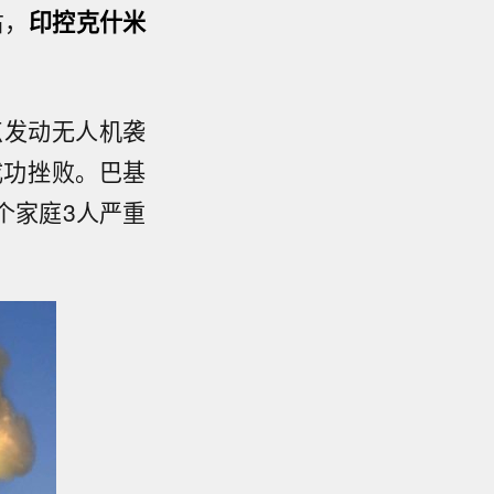
右，
印控克什米
点发动无人机袭
成功挫败。巴基
个家庭3人严重