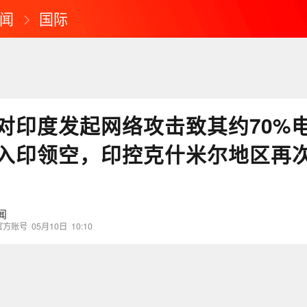
闻
国际
对印度发起网络攻击致其约70%
入印领空，印控克什米尔地区再
闻
官方账号
05月10日
10:10