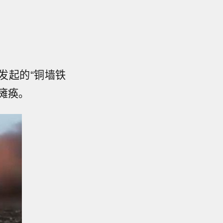
发起的“铜墙铁
瘫痪。