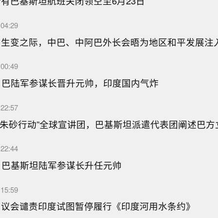
有巴基斯坦航班关闭领空至6月23日
04:29
局生变之际，中巴、中阿巴外长会晤为地区和平发展注
00:49
！巴陆军参谋长晋升元帅，印度国内气炸
22:57
“朱砂行动”全球宣讲团，巴基斯坦派遣代表团阐述巴方
22:44
！巴基斯坦陆军参谋长升任元帅
15:59
民议会谴责印度试图暂停履行《印度河用水条约》