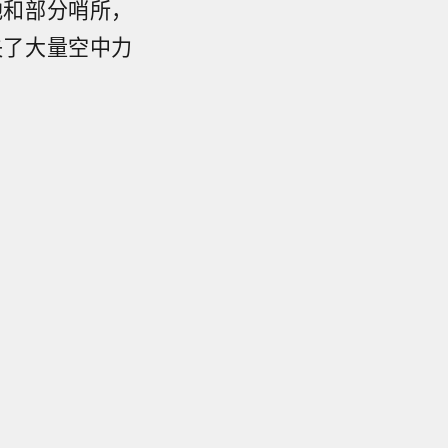
地和部分哨所，
失了大量空中力
？