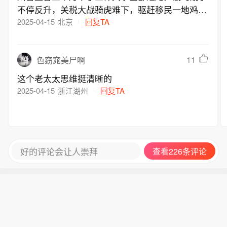
不停反升，关税大战骑虎难下，驱赶移民一地鸡
毛。他朝令夕改，思维混乱，动作变形，老鼠没打
2025-04-15
北京
回复TA
死盘子碎一地。全世界给他这三个月的打分出奇一
致：不及格。
11
色窈窕美尸啊
这个老太太思维挺清晰的
2025-04-15
浙江湖州
回复TA
好的评论会让人崇拜
查看226条评论