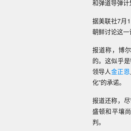
和弹道导弹计
据美联社7月
朝鲜讨论这一
报道称，博
的。这似乎是
领导人
金正恩
化”的承诺。
报道还称，尽
盛顿和平壤
判。