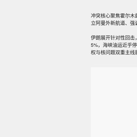
冲突核心聚焦霍尔木
立阿曼外新航道、强
伊朗展开针对性回击
5%，海峡油运近乎
权与核问题双重主线