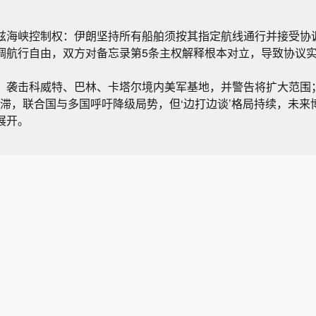
兹海峡控制权：伊朗坚持所有船舶须按其指定航线通行并接受协
调航行自由，双方对备忘录第5条主权解释根本对立，导致协议
，袭击科威特、巴林、卡塔尔境内美军基地，并警告将扩大范围
停滞，联合国与多国呼吁降级局势，但‘边打边谈’格局持续，未来
展开。