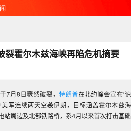
闻
破裂霍尔木兹海峡再陷危机摘要
于7月8日骤然破裂，
特朗普
在北约峰会宣布‘
令美军连续两天空袭伊朗，目标涵盖霍尔木兹
电站周边及北部铁路桥，系4月以来首次打击基础