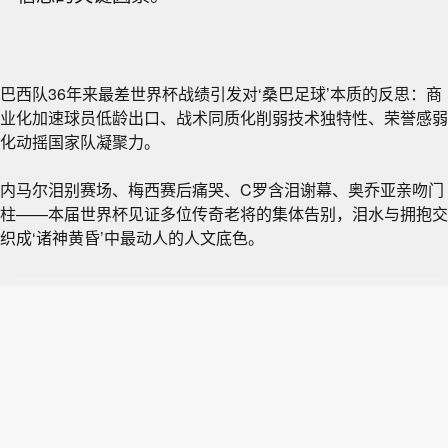
巴西队36年来最差世界杯战绩引发对‘桑巴足球’本质的反思：商
业化加速球员低龄出口、战术同质化削弱技术独特性、荣誉感弱
化动摇国家队凝聚力。
内马尔泪别赛场、梅西赛后痛哭、C罗含泪谢幕、奥乔亚亲吻门
柱——本届世界杯见证多位传奇老将的集体告别，泪水与拥抱交
织成‘诸神黄昏’中最动人的人文底色。