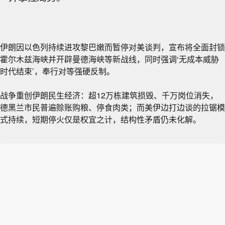
伊朗因以色列持续进攻黎巴嫩而暂停对美谈判，宣布将全面封锁
霍尔木兹海峡并开辟曼德海峡等新战线，同时强调‘无成本威胁
时代结束’，奉行对等强硬反制。
战争重创伊朗民生经济：超12万栋建筑损毁、千万岗位消失，
德黑兰市民普遍赊账购粮、停食肉类；而美伊边打边谈的拉锯模
式持续，短期停火仅是权宜之计，结构性矛盾仍未化解。