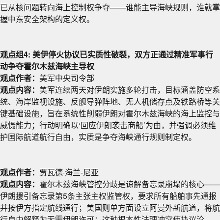
已从核问题转向海上控制权争夺——谁能主导海峡规则，谁就掌
握中东安全架构的定义权。
观点组4: 美伊停火协议已实质性破裂，双方正通过精准军事行
动争夺霍尔木兹海峡主导权
观点作者：
美军中央司令部
观点内容：
美军连续两天对伊朗实施多轮打击，目标涵盖防空系
统、海岸监视设施、反舰导弹阵地、无人机储存点及铁路桥等关
键基础设施，旨在系统性削弱伊朗对霍尔木兹海峡的海上监控与
威慑能力；行动明确以‘回应伊朗袭击商船’为由，并强调必须维
护国际航道航行自由，实质是争夺海峡通行规则制定权。
观点作者：
贾瓦德·海兰-尼亚
观点内容：
霍尔木兹海峡管控分歧是谅解备忘录崩塌的核心——
伊朗援引备忘录第5条主张主权监管权，要求所有船舶事先通报
并按伊方指定航线通行；美国则单方面设立阿曼外新航道，将航
行自由解释为无需伊朗许可；这种根本性法理冲突使协议沦