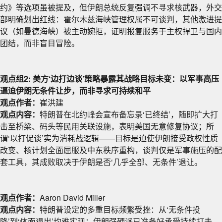
约》等选项虽被提及，但伊朗总统反复强调不寻求核武器，外交
部明确划出红线：霍尔木兹海峡管理权属不可谈判，其他激进提
议（如曼德海峡）被主动婉拒，证明报复服务于主权捍卫与国内
团结，而非盲目冒险。
观点组2: 美方‘边打边谈’策略暴露其战略目标未变：以军事高压
逼迫伊朗无条件让步，而非寻求可持续和平
观点作者：
崔洪建
观点内容：
特朗普在北约峰会宣布备忘录‘已终结’，随即扩大打
击至桥梁、码头等民用关联设施，表明美国无意修复协议；所
谓‘以打促谈’实为消耗战逻辑——目标是迫使伊朗接受政权性质
改变、核计划全面屈服及中东秩序重构，谈判仅是军事施压的配
套工具，其成败取决于伊朗是否‘几乎全部、无条件’退让。
观点作者：
Aaron David Miller
观点内容：
特朗普设定的多重目标频繁受挫：从‘无条件投
降’到‘体面退出’均难实现；伊朗强硬派已准备好承受持续打击，