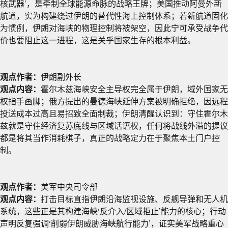
核武器’，是牵制全球能源命脉的战略王牌；美国推动阿曼外新
航道，实为构建绕过伊朗的替代性海上控制体系；若新航道固化
为惯例，伊朗对海峡的物理控制将被架空，因此宁可承受战争代
价也要阻止这一进程，这是关乎国家生存的根本利益。
观点作者：
伊朗副外长
观点内容：
霍尔木兹海峡安全主导权完全属于伊朗，域外国家无
权指手画脚；俄方提出的曼德海峡延伸方案被明确拒绝，因远程
投送成本过高且易招致全面制裁；伊朗清醒认识到：守住霍尔木
兹就是守住经济复苏底线与区域话语权，任何将战线外溢的提议
都是将其当作消耗棋子，真正的战略定力在于聚焦本土门户控
制。
观点作者：
美军中央司令部
观点内容：
打击目标直指伊朗沿海监视设施、反舰导弹和无人机
系统，这些正是其构建海峡‘反介入/区域拒止’能力的核心；行动
声明反复强调‘削弱伊朗威胁海峡航行能力’，证实美军战略重心