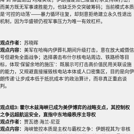
而美方既无军事速胜能力，也缺乏外交突破筹码；当前模式本质
是‘可控的动荡’——暴力循环往复，却刻意拒绝建立永久性退出
机制，因为华盛顿仍视军事压力为唯一有效杠杆。
观点作者：
苏晓晖
观点内容：
美军在哈梅内伊葬礼期间升级打击，意在放大威慑信
号但避免全面战争；选择袭击布什尔核电站周边、铁路桥等目
标，体现‘保留余地的施压’：既展示可打击高价值民用关联设施
的能力，又规避直接摧毁核电站本体或人口密集区，目的是向伊
朗传递‘让步成本低于抵抗成本’的政治算计，而非真正重启谈
判。
观点组3: 霍尔木兹海峡已成为美伊博弈的战略支点，其控制权
之争远超航运安全，直指中东地缘秩序主导权
观点作者：
贾瓦德·海兰-尼亚
观点内容：
海峡管控本质是主权与霸权之争：伊朗视其为‘非核