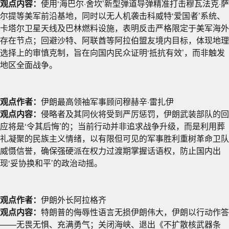
观点内容：
使用‘海巴尔·舍坎’新型弹道导弹精准打击穆瓦法克·萨
尔提等美军前沿基地，同时以无人机袭击科威特‘爱国者’系统、
卡塔尔卫星天线及巴林燃料设施，表明反击严格限定于美军海外
存在节点；回避沙特、阿联酋等阿拉伯盟友境内目标，体现地理
选择上的审慎克制，旨在向国内民众证明‘抵抗有效’，而非触发
地区全面战争。
观点作者：
伊朗最高领袖军事顾问穆赫辛·雷扎伊
观点内容：
侵略者及其同伙将受到严厉惩罚，伊朗武装部队的回
应将是‘令其后悔’的；当前行动并非追求战争升级，而是利用葬
礼凝聚的民族主义情绪，以有限但可见的军事胜利重树革命卫队
威慑信誉，确保强硬派在权力过渡期掌握话语权，防止国内出
现‘妥协换和平’的政治动摇。
观点作者：
伊朗外长阿拉格齐
观点内容：
特朗普
的侮辱性语言无损伊朗伟大，伊朗以行动作答
——无畏无惧、充满勇气；关闭海峡、退出《不扩散核武器条