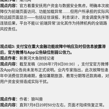
观点内容：
官方着重安抚用户资金与数据安全焦虑，明确本次故
障仅为前端页面访问、功能加载异常……但用户所承担的实际风
险远超页面显示——包括征信误报、利息误计、资金调度失序等
连锁后果，平台不能以‘前端异常’淡化其作为持牌机构的全链路
风控责任。
观点组3: 支付宝在重大金融功能故障中响应及时但信息披露滞
后，官方微博与App公告缺位削弱公信力。
观点作者：
新黄河大鱼财经记者
观点内容：
截至发稿（2026年7月9日00:30），支付宝官方微博
及App内公告尚未发布正式说明。业内专家指出，此次故障恰逢
年中消费信贷高峰期，叠加暑期旅游、教育分期等还款高峰，对
用户资金安排造成实际干扰。
观点作者：
作者：狼叫兽
观点内容：
直到7月8日23时50分左右，页面才陆续恢复正常。