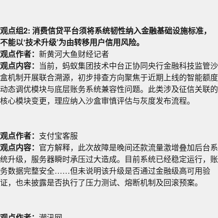
观点组2: 消费信贷平台须将系统韧性纳入金融基础设施标准，
不能以‘技术升级’为由转移用户信用风险。
观点作者：
新黄河大鱼财经记者
观点内容：
当前，蚂蚁集团技术中台正协同央行金融科技监管沙
盒机制开展联合溯源，初步排查方向聚焦于近期上线的智能额度
动态调优模块与底层账务系统兼容性问题。此类涉及征信关联的
核心模块变更，理应纳入沙盒审慎评估与灰度发布流程。
观点作者：
支付宝客服
观点内容：
官方解释，此次故障是晚间还款流量激增叠加后台系
统升级，服务器瞬时承压过大造成。目前系统已经稳定运行，账
务数据完整安全……但未说明该升级是否通过金融级高可用验
证，也未披露是否执行了压力测试、熔断机制及回滚预案。
观点作者：
潮汛网