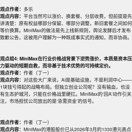
观点作者：
多乐
观点内容：
平台当然可以涨价、换套餐、分层收费，但前提是先
讲清楚：原有权益哪部分保留、哪部分调整，新旧套餐之间如何
等价换算。MiniMax的做法是先上线新规则，舆论发酵后才发布
致歉公告，这被用户理解为一种既成事实式的通知，而非协商。
观点组4: MiniMax在行业价格战背景下逆势涨价，本质是资本压
力驱动的短期自救，而非基于技术优势的可持续定价。
观点作者：
作者（丁一）
观点内容：
对这些大厂来说，AI是基础设施，不是利润中心——
1块钱亏得起的战略布局。但独立创业公司呢？没有输血，也没
有生态护城河，只能在价格战里硬扛。MiniMax的‘回A’动作引关
注，市场担忧公司放出的是‘急需资金’的信号。
观点作者：
作者（丁一）
观点内容：
MiniMax的港股股价已从2026年3月的1330港元高点