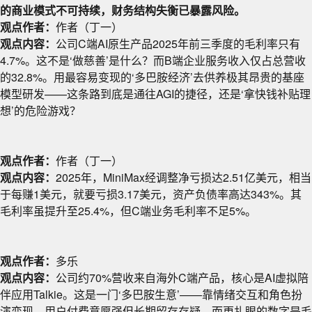
的商业模式不可持续，财务结构失衡已暴露风险。
观点作者：
作者（丁一）
观点内容：
公司C端AI原生产品2025年前三季度的毛利率只有
4.7%。这不是‘做慈善’是什么？而B端企业服务收入仅占总营收
的32.8%。用最容易变现的‘多巴胺经济’去供养极其昂贵的基座
模型研发——这条路到底是通往AGI的捷径，还是‘拿快钱补贴理
想’的危险游戏？
观点作者：
作者（丁一）
观点内容：
2025年，MiniMax经调整净亏损达2.51亿美元，相当
于每赚1美元，就要亏损3.17美元，资产负债率高达343%。其
毛利率虽提升至25.4%，但C端业务毛利率不足5%。
观点作者：
多乐
观点内容：
公司约70%营收来自海外C端产品，核心是AI虚拟陪
伴应用Talkie。这是一门‘多巴胺生意’——靠情绪交互和角色扮
演变现，用户付费意愿强但长期留存存疑。而更扎眼的数字是毛