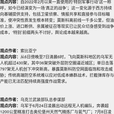
观点内容：
自2022年2月以来一直使用的‘特别军事行动’这一称
呼，如今已经演变为一场‘真正的战争’；这一变化源于西方持续
向基辅提供支持，包括卫星侦察、情报共享和直接参与目标瞄
准，使冲突性质发生根本转变；莫斯科离前线一千多公里，但油
价上涨、进口断供、亲属被征召等现实已让民众切身感受到战争
成本，‘特别’前缀两头不讨好，舆论成本越来越高。
观点作者：
索比亚宁
观点内容：
从6日傍晚至7日清晨6时，飞向莫斯科地区的乌军无
人机超过430架，其中36架突破外层防空圈逼近城区；单日击落
797架无人机创下冲突新高，暴露莫斯科防空网面临饱和攻击威
胁；传统高端防空系统难以应对低成本蜂群战术，拦截弹库存与
产能已无法匹配持续高强度作战需求。
观点作者：
乌克兰武装部队总参谋部
观点内容：
乌军于6月24日凌晨出动远程无人机编队，奔袭超
1200公里精准打击奥伦堡州天然气精炼厂与氦气厂；7月8日凌