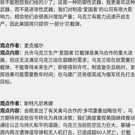
就不能抱怨我们给的少了；这是一种防御性武器，我更喜欢这种
武器，而不是进攻性武器；我们对制造‘爱国者’的公司有很大影
响力，相信他们会很高兴增加产量；乌克兰有能力迅速开启生
产，因此美国将只提供‘一部分’拦截弹。
观点作者：
麦克福尔
观点内容：
允许乌克兰生产‘爱国者’拦截弹是美乌合作的重大进
展，但这无法满足乌克兰迫在眉睫的需求；乌克兰现在就需要拦
截弹，不能等待未来生产；即使得到许可，制造复杂且耗时，发
挥效果可能需要数年时间；在乌建厂还将使其成为俄军优先打击
目标。
观点作者：
斯特凡尼希娜
观点内容：
会晤发出了有关美乌合作的‘多项重要战略信号’，乌
方期待将这些信号转化为具体决策；我们高度重视美国继续推动
通往公正与持久和平的道路；乌克兰当前防空压力巨大，基辅一
周内两次遭弹道导弹和无人机打击，已造成超50人死亡，拦截