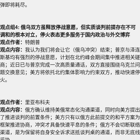
弹即将耗尽。
观点组4: 俄乌双方虽释放停战意愿，但实质谈判前提存在不可
调和的根本对立，停火表态更多服务于国内政治与外交博弈
观点作者：
特朗普
观点内容：
我认为我们将会让它（俄乌冲突）结束；普京与泽连
斯基均有强烈的停战意愿，计划在北约峰会期间集中推进相关磋
商；近日已与普京完成一次高质量通话，双方直接围绕乌克兰问
题交换意见；美方将依托北约集体影响力约束双方，推动快速停
火。
观点作者：
里亚布科夫
观点内容：
俄方确认维持美俄常态化沟通渠道，同时向美方提出
了推进谈判的前置条件；美方只有以俄方此前提交的和平方案为
框架推进协商，冲突才具备快速平息的条件；俄方不会切断联络
渠道，是为保留将自身安全诉求送抵谈判桌的通道，而非无底线
妥协。