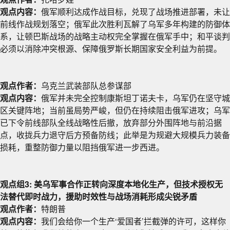
观点内容：
俄军顺利达成作战目标，兑现了战场推进部署，未让
前线作战规划落空；俄军此次胜利瓦解了乌军多年构建的防御体
系，让顿巴斯战场的战略主动权完全掌握在俄军手中；和平谈判
必须以消除冲突根源、保障俄罗斯长期国家安全利益为前提。
观点作者：
乌克兰武装部队总参谋部
观点内容：
俄军并未完全控制康斯坦丁诺夫卡，乌军仍在坚守城
区关键阵地；当前虽局势严峻，但仍在持续阻击俄军进攻；乌军
已下令前线部队全线战略性后撤，放弃部分外围阵地与前沿据
点，收拢兵力退守后方预备防线；此举是为规避大规模兵力装备
损耗，重整防御力量以阻挡俄军进一步西进。
观点组3: 美乌军事合作正转向深度本地化生产，但技术授权无
法替代即时战力，援助时效性与战场消耗形成尖锐矛盾
观点作者：
特朗普
观点内容：
我们会给你一个生产‘爱国者’拦截弹的许可，这样你