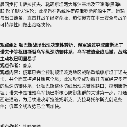
晨同步打击萨拉托夫、鞑靼斯坦两大炼油基地及亚速海/黑海6
艘‘影子舰队’油轮；此举旨在系统性瘫痪俄罗斯能源生产、运输
与出口链条，直击其战争经济命脉，迫使俄方在本土安全与战争
可持续性间做出战略抉择。
观点组2: 顿巴斯战场出现决定性转折，俄军通过夺取康斯坦丁
诺夫卡等枢纽撕裂乌军纵深防御体系，乌军被迫全线后撤，战略
主动权已明显易手
观点作者：
普京
观点内容：
俄军已完全控制顿涅茨克地区战略重镇康斯坦丁诺夫
卡，并全面掌控卢甘斯克全境；此次攻坚成功撕开乌军经营多年
的纵深防御体系，让顿巴斯整体防线出现关键性缺口；控制康斯
坦丁诺夫卡是摧毁乌军顿巴斯核心防御集群的关键第一步，打通
西进通道，为后续进攻斯拉维扬斯克、克拉马托尔斯克创造条
件；俄军全线攻势已全面加快。
观点作者：
扎哈罗娃