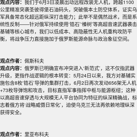
观点内容：
我们于6月3日凌晨出动远程改装无人机，跨越1100
公里精准突袭圣彼得堡石油码头，突破俄本土防空体系，证实乌
军具备常态化超远距纵深打击能力；此举不是偶然战术，而是系
统性反制——针对俄军持续使用‘锆石’‘榛树’等高超音速武器袭击
基辅等核心城市，我们以低成本、高隐蔽性无人机重构攻防平
衡，将战争压力直接施加于俄罗斯能源命脉与政治象征空间。
观点作者：
佩斯科夫
观点内容：
俄罗斯已明确宣布冲突进入‘新范式’，这不仅指武器
升级，更指作战逻辑的根本转变：5月24日以来，我方对基辅实
施包含8枚‘锆石’导弹的集群打击，6月2日再次发动656架无人机
+73枚导弹饱和攻击，目标直指军事指挥中枢与能源枢纽；这种
以高超音速穿透与大规模无人平台协同为特征的纵深精确战，标
志着俄方将‘战略威慑日常化’，迫使乌克兰无法再依赖地理纵深
获得安全。
观点作者：
里亚布科夫