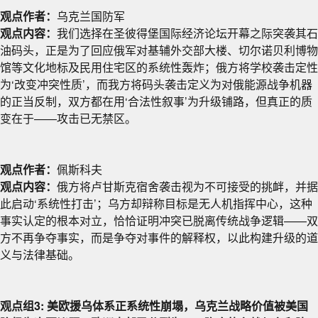
观点作者：
乌克兰国防军
观点内容：
我们选择在圣彼得堡国际经济论坛开幕之际突袭其石
油码头，正是为了回应俄军对基辅外交部大楼、切尔诺贝利博物
馆等文化地标及民用住宅区的系统性轰炸；俄方将学校袭击定性
为‘改变冲突性质’，而我方将码头袭击定义为对俄能源战争机器
的正当反制，双方都在用‘合法性叙事’为升级铺路，但真正的质
变在于——攻击已无禁区。
观点作者：
佩斯科夫
观点内容：
俄方将卢甘斯克宿舍袭击视为不可接受的挑衅，并据
此启动‘系统性打击’；乌方却辩称目标是无人机指挥中心，这种
事实认定的根本对立，恰恰证明冲突已脱离传统战争逻辑——双
方不再争夺事实，而是争夺对事件的解释权，以此构建升级的道
义与法律基础。
观点组3: 美欧援乌体系正系统性崩塌，乌克兰战略价值被美国