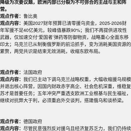
降级为次要议题，欧洲内部已分裂为不可弥合的主战与主和阵
营。
观点作者：
鲁比奥
观点内容：
美国2027财年预算已清零援乌资金，2025-2026财
年军援不足40亿美元，较峰值暴跌90%；我们不再提供进攻性
武器，仅加速交付‘爱国者’弹药等防御物资，战略重心全面东移
印太；乌克兰已从制衡俄罗斯的前沿抓手，变为消耗美国资源的
累赘，两党共识是结束无效消耗，收缩东欧布局。
观点作者：
法国政府
观点内容：
我们已主动下调乌克兰战略权重，大幅收缩援乌规模
并退出核心阵营，因国内财政赤字高企、社会危机深重，维稳复
苏才是首要任务；五年冲突严重透支欧洲工业根基与民生福祉，
继续对抗弊大于利，必须重启外交谈判，搭建俄乌和谈桥梁。
观点作者：
德国政府
观点内容：
尽管民意强烈反对援乌且经济复苏乏力，我们仍持续