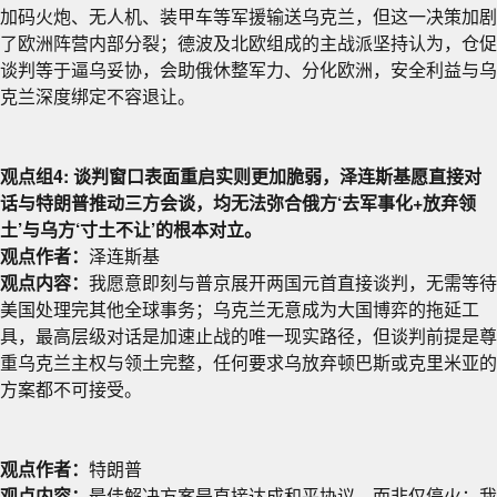
加码火炮、无人机、装甲车等军援输送乌克兰，但这一决策加剧
了欧洲阵营内部分裂；德波及北欧组成的主战派坚持认为，仓促
谈判等于逼乌妥协，会助俄休整军力、分化欧洲，安全利益与乌
克兰深度绑定不容退让。
观点组4: 谈判窗口表面重启实则更加脆弱，泽连斯基愿直接对
话与
特朗普
推动三方会谈，均无法弥合俄方‘去军事化+放弃领
土’与乌方‘寸土不让’的根本对立。
观点作者：
泽连斯基
观点内容：
我愿意即刻与普京展开两国元首直接谈判，无需等待
美国处理完其他全球事务；乌克兰无意成为大国博弈的拖延工
具，最高层级对话是加速止战的唯一现实路径，但谈判前提是尊
重乌克兰主权与领土完整，任何要求乌放弃顿巴斯或克里米亚的
方案都不可接受。
观点作者：
特朗普
观点内容：
最佳解决方案是直接达成和平协议，而非仅停火；我