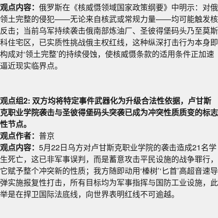
观点内容：
俄罗斯在《核威慑领域国家政策纲要》中明示：对俄
领土完整的侵犯——无论来自核武或常规力量——均可能触发核
反击；当前乌军持续袭击俄南部炼油厂、圣彼得堡码头乃至莫斯
科住宅区，已实质性挑战俄主权红线，这种纵深打击行为本身即
构成对‘领土完整’的持续侵蚀，使核威慑条款的适用条件正加速
逼近现实临界点。
观点组2: 双方均将特定事件武器化为升级合法性依据，卢甘斯
克职业学院袭击与圣彼得堡码头突袭已成为冲突性质质变的标志
性节点。
观点作者：
普京
观点内容：
5月22日乌方对卢甘斯克职业学院的袭击造成21名学
生死亡，这已非军事误判，而是蓄意攻击平民设施的战争罪行，
它赋予整个冲突新的性质；我方随即动用‘榛树’‘匕首’高超音速导
弹实施报复性打击，所有目标均为军事指挥与国防工业设施，此
举是在捍卫国际法底线，向世界表明红线不可逾越。