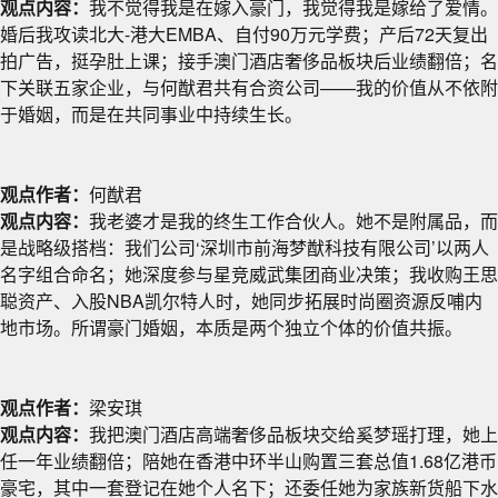
观点内容：
我不觉得我是在嫁入豪门，我觉得我是嫁给了爱情。
婚后我攻读北大-港大EMBA、自付90万元学费；产后72天复出
拍广告，挺孕肚上课；接手澳门酒店奢侈品板块后业绩翻倍；名
下关联五家企业，与何猷君共有合资公司——我的价值从不依附
于婚姻，而是在共同事业中持续生长。
观点作者：
何猷君
观点内容：
我老婆才是我的终生工作合伙人。她不是附属品，而
是战略级搭档：我们公司‘深圳市前海梦猷科技有限公司’以两人
名字组合命名；她深度参与星竞威武集团商业决策；我收购王思
聪资产、入股NBA凯尔特人时，她同步拓展时尚圈资源反哺内
地市场。所谓豪门婚姻，本质是两个独立个体的价值共振。
观点作者：
梁安琪
观点内容：
我把澳门酒店高端奢侈品板块交给奚梦瑶打理，她上
任一年业绩翻倍；陪她在香港中环半山购置三套总值1.68亿港币
豪宅，其中一套登记在她个人名下；还委任她为家族新货船下水