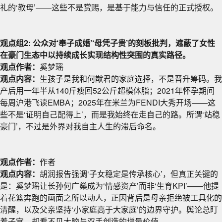
礼的‘教母’——这些不是赏赐，是基于能力与信任的正式授权。
观点组2: 公众对‘奉子成婚’‘母凭子贵’的刻板批判，遮蔽了女性
在豪门生态中以持续成长实现结构性突围的真实路径。
观点作者：
奚梦瑶
观点内容：
生孩子是我和何猷君的家庭选择，不是晋升筹码。我
产后用一年半从140斤瘦回52公斤超模体脂；2021年怀孕期间
每周沪港飞读EMBA；2025年在米兰为FENDI大秀开场——这
些不是‘证明自己配得上’，而是我始终在走自己的路。所谓‘站稳
豪门’，不过是外界对我自主人生的滞后命名。
观点作者：
作者
观点内容：
胡润报告强调‘子女稳定是传承核心’，但真正关键的
是：奚梦瑶让长孙何广燊成为‘情感资产’而非‘生育KPI’——他提
着花篮奔跑的画面之所以动人，正因背后是母亲拒绝被工具化的
清醒，以及父亲坚持‘小家庭高于大家庭’的边界守护。舆论总盯
着子宫，却看不见大脑与双手创造的增量价值。