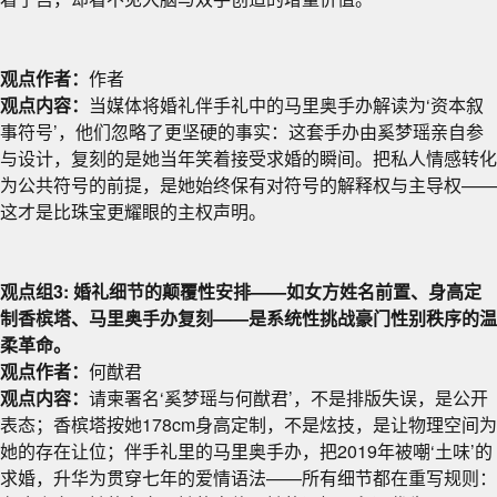
观点作者：
作者
观点内容：
当媒体将婚礼伴手礼中的马里奥手办解读为‘资本叙
事符号’，他们忽略了更坚硬的事实：这套手办由奚梦瑶亲自参
与设计，复刻的是她当年笑着接受求婚的瞬间。把私人情感转化
为公共符号的前提，是她始终保有对符号的解释权与主导权——
这才是比珠宝更耀眼的主权声明。
观点组3: 婚礼细节的颠覆性安排——如女方姓名前置、身高定
制香槟塔、马里奥手办复刻——是系统性挑战豪门性别秩序的温
柔革命。
观点作者：
何猷君
观点内容：
请柬署名‘奚梦瑶与何猷君’，不是排版失误，是公开
表态；香槟塔按她178cm身高定制，不是炫技，是让物理空间为
她的存在让位；伴手礼里的马里奥手办，把2019年被嘲‘土味’的
求婚，升华为贯穿七年的爱情语法——所有细节都在重写规则：