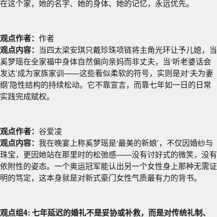
在这个家，她的名字、她的身体、她的记忆，永远优先。
观点作者：
作者
观点内容：
当四太梁安琪只戴珍珠项链将主角光环让予儿媳，当
奚梦瑶在全家福中身体自然偏向亲妈而非丈夫，当‘听老婆话会
发达’成为家族家训——这些看似柔软的符号，实则是对‘夫为妻
纲’隐性结构的持续松动。它不靠宣言，而靠七年如一日的日常
实践完成赋权。
观点作者：
谷爱凌
观点内容：
我在晚宴上称奚梦瑶是‘最美的新娘’，不仅因婚纱与
珠宝，更因她站在那里时的松弛感——没有讨好式的微笑，没有
依附性的姿态。一个奥运冠军能认出另一个女性身上那种无需证
明的笃定，这本身就是对新式豪门女性气质最有力的背书。
观点组4: 七年延迟的婚礼不是妥协或补救，而是对传统礼制、