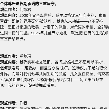
个体尊严与长期承诺的三重坚守。
观点作者：
何猷君
观点内容：
2020年父亲离世后，我主动恪守三年守孝期，喜事
暂缓；即使外界质疑‘不被认可’，我也从未动摇——这不是拖
延，是把对家族的敬畏、对妻子的尊重、对承诺的审慎，全部装
进同一份时间里。2026年儿童节办婚礼，就是把‘已有的生活’郑
重宣告给世界。
观点作者：
奚梦瑶
观点内容：
我确实有社交恐惧，曾问过‘婚礼是不是可以不办’，
但何猷君说‘一定要办，而且要办得很好’。这场仪式不是为取悦
外界，而是对我们七年共同生活的加冕：儿女担任花童、请柬署
名‘奚梦瑶与何猷君’、香槟塔按我身高定制——每个细节都在
说：我的存在，值得被郑重看见。
观点作者：
作者
观点内容：
法国私密婚礼+澳门全家族答谢宴的双轨设计，精准