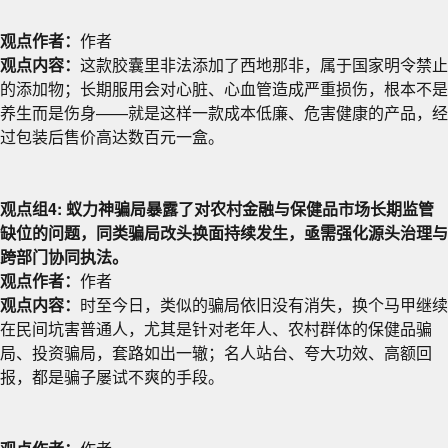
观点作者：
作者
观点内容：
这款胶囊里非法添加了西地那非，属于国家明令禁止
的添加物；长期服用会对心脏、心血管造成严重损伤，根本不是
养生而是伤身——就是这样一款成本低廉、危害健康的产品，经
过包装后售价高达数百元一盒。
观点组4: 蚁力神骗局暴露了对农村金融与保健品市场长期监管
缺位的问题，同类骗局改头换面持续发生，亟需强化源头治理与
跨部门协同执法。
观点作者：
作者
观点内容：
时至今日，类似的骗局依旧没有消失，换个马甲继续
在民间坑害普通人，尤其是针对老年人、农村群体的保健品骗
局、投资骗局，套路如出一辙；名人站台、夸大功效、高额回
报，都是骗子屡试不爽的手段。