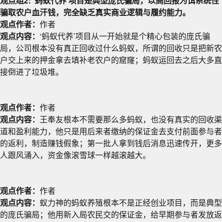
观点组2: ‘蚂蚁代养’项目是典型庞氏骗局，以高回报为饵系统性
骗取农户血汗钱，完全缺乏真实商业逻辑与履约能力。
观点作者：
作者
观点内容：
‘蚂蚁代养’项目从一开始就是个精心包装的庞氏骗
局，公司根本没有真正回收过什么蚂蚁，所谓的回收只是把新农
户交上来的押金拿去填补老农户的窟窿；蚂蚁运回去之后大多直
接倒进了垃圾堆。
观点作者：
作者
观点内容：
王奉友根本不需要那么多蚂蚁，也没有真实的回收渠
道和盈利能力，他只是用后来者缴纳的保证金去支付前面参与者
的返利，制造赚钱假象；第一批人拿到钱后消息迅速传开，更多
人跟风涌入，资金像滚雪球一样越滚越大。
观点作者：
作者
观点内容：
蚁力神的蚂蚁养殖根本不是正经创业项目，而是典型
的庞氏骗局；他用新入局农民交的保证金，给早期参与者发放返