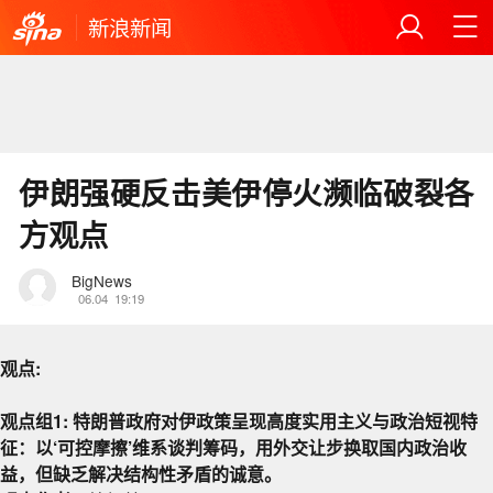
新浪新闻
伊朗强硬反击美伊停火濒临破裂各
方观点
BigNews
06.04
19:19
观点:
观点组1:
特朗普
政府对伊政策呈现高度实用主义与政治短视特
征：以‘可控摩擦’维系谈判筹码，用外交让步换取国内政治收
益，但缺乏解决结构性矛盾的诚意。