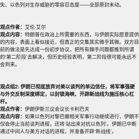
失、以色列对生存威胁的零容忍态度——全部原封未动。
观点作者：
艾伦·艾尔
观点内容：
特朗普在政治上所需要的东西，与伊朗实际愿意提供
的内容，表面上看似接近，但真正的交集其实微乎其微。双方目
前的做法是先达成一份初步协议，把所有棘手问题都推到所谓
的‘第二阶段’去解决，但历史经验表明，第二阶段很可能永远不
会到来。
观点组2: 伊朗已彻底放弃对美以谈判的单边信任，将军事强硬
与外交反制深度绑定，以封锁海峡、开辟新战线为施压核心杠
杆。
观点作者：
伊朗伊斯兰议会议长卡利巴夫
观点内容：
如果以色列对黎巴嫩相关军事行动继续进行，伊朗不
仅会停止当前谈判进程，还将‘站出来对抗以色列’。伊朗已中断
通过中间人与美方对话的进程，并准备开辟‘新战线’。