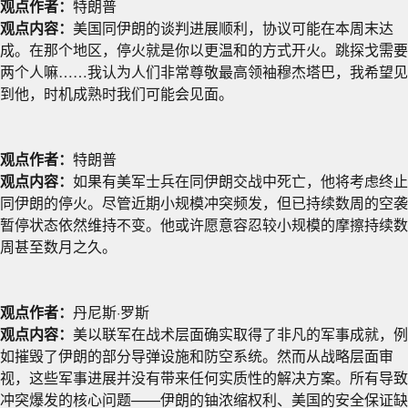
观点作者：
特朗普
观点内容：
美国同伊朗的谈判进展顺利，协议可能在本周末达
成。在那个地区，停火就是你以更温和的方式开火。跳探戈需要
两个人嘛……我认为人们非常尊敬最高领袖穆杰塔巴，我希望见
到他，时机成熟时我们可能会见面。
观点作者：
特朗普
观点内容：
如果有美军士兵在同伊朗交战中死亡，他将考虑终止
同伊朗的停火。尽管近期小规模冲突频发，但已持续数周的空袭
暂停状态依然维持不变。他或许愿意容忍较小规模的摩擦持续数
周甚至数月之久。
观点作者：
丹尼斯·罗斯
观点内容：
美以联军在战术层面确实取得了非凡的军事成就，例
如摧毁了伊朗的部分导弹设施和防空系统。然而从战略层面审
视，这些军事进展并没有带来任何实质性的解决方案。所有导致
冲突爆发的核心问题——伊朗的铀浓缩权利、美国的安全保证缺