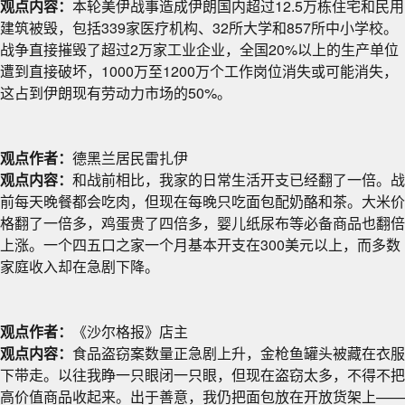
观点内容：
本轮美伊战事造成伊朗国内超过12.5万栋住宅和民用
建筑被毁，包括339家医疗机构、32所大学和857所中小学校。
战争直接摧毁了超过2万家工业企业，全国20%以上的生产单位
遭到直接破坏，1000万至1200万个工作岗位消失或可能消失，
这占到伊朗现有劳动力市场的50%。
观点作者：
德黑兰居民雷扎伊
观点内容：
和战前相比，我家的日常生活开支已经翻了一倍。战
前每天晚餐都会吃肉，但现在每晚只吃面包配奶酪和茶。大米价
格翻了一倍多，鸡蛋贵了四倍多，婴儿纸尿布等必备商品也翻倍
上涨。一个四五口之家一个月基本开支在300美元以上，而多数
家庭收入却在急剧下降。
观点作者：
《沙尔格报》店主
观点内容：
食品盗窃案数量正急剧上升，金枪鱼罐头被藏在衣服
下带走。以往我睁一只眼闭一只眼，但现在盗窃太多，不得不把
高价值商品收起来。出于善意，我仍把面包放在开放货架上——