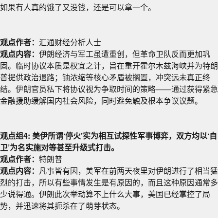
如果有人真的饿了又没钱，还是可以拿一个。
观点作者：
汇通财经分析人士
观点内容：
伊朗经济与军工虽遭重创，但革命卫队反而更加巩
固。临时协议本质是权宜之计，旨在重开霍尔木兹海峡并为特朗
普提供政治退路；铀浓缩等核心矛盾被搁置，冲突远未真正终
结。伊朗官员私下将协议视为争取时间的策略——通过获得紧急
金融援助缓解国内社会风险，同时避免触及根本争议议题。
观点组4: 美伊所谓‘停火’实为相互试探性军事博弈，双方均以‘自
卫’为名实施对等甚至升级式打击。
观点作者：
特朗普
观点内容：
凡事皆有因，美军在前两天夜里对伊朗进行了相当猛
烈的打击，所以有些事情发生是有原因的，而且这种原因通常多
少说得通。伊朗此次举动算不上什么大事，美国已经掌控了局
势，并迅速将其扼杀在了萌芽状态。