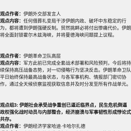
观点作者：
伊朗外交部发言人
观点内容：
任何借葬礼变局干涉伊朗内政、破坏中东稳定的行
为，都将遭到伊朗强硬反制。贸然挑衅必将付出惨痛代价。伊朗
将全面封锁霍尔木兹海峡，并将曼德海峡问题提上议程。
观点作者：
伊朗革命卫队高层
观点内容：
军方此前已完成全套战术部署和风险预判，今后将持
续保持高压战备态势，对一切侵略行为坚决反击。伊朗革命卫队
平日始终保持最高战备状态，与各军事机构、情报部门密切协
作，通过全天候侦察监视获取信息并及时分发至所有作战单元。
观点组3: 伊朗社会承受战争重创已逼近临界点，民生危机倒逼
政权强化战时动员与内部整合，经济崩溃与军事韧性形成悖论式
共存。
观点作者：
伊朗经济学家哈迪·卡哈尔扎德