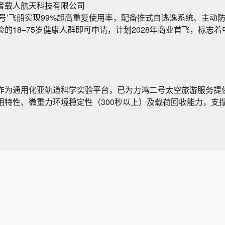
者载人航天科技有限公司
壹号’飞船实现99%超高重复使用率，配备推式自逃逸系统、主动
的18–75岁健康人群即可申请，计划2028年商业首飞，标志
作为通用化亚轨道科学实验平台，已为力鸿二号太空旅游服务提
用特性、微重力环境稳定性（300秒以上）及载荷回收能力，支
。