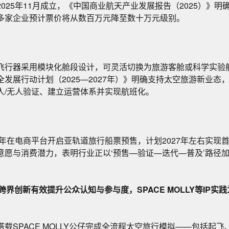
025年11月成立，《中国商业航天产业发展报告（2025）》明
多家企业预计票价将从数百万元降至数十万元级别。
飞行器采用模块化舱段设计，可灵活切换为旅游客舱或科学实验
发展行动计划（2025—2027年）》明确支持太空旅游新业态
人/无人验证、建立运营体系并实现航班化。
24年在电商平台开启亚轨道旅行船票预售，计划2027年左右实现
意愿与消费潜力，表明行业正以‘预售—验证—迭代—普及’路径
化’跨界创新有效提升公众认知与参与度，SPACE MOLLY等IP
搭载SPACE MOLLY公仔完成全流程太空旅行模拟——包括起