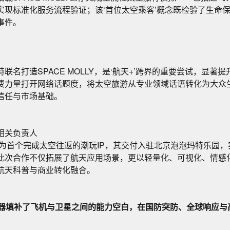
实现标准化服务流程验证；该‘首位太空乘客’概念既检验了生命
事件。
联名打造SPACE MOLLY，是‘航天+’跨界的重要尝试，显著
费力量打开网络话题度，将太空旅游从专业领域话语转化为大众
信任与市场基础。
相关负责人
Y成为首个完成太空往返的潮玩IP，其交付入驻北京泡泡玛特乐园
此次合作不仅拓展了航天应用场景，更以轻量化、可视化、情感
航天科普与商业转化融合。
飞行器填补了飞机与卫星之间的能力空白，在国防突防、全球响应
。