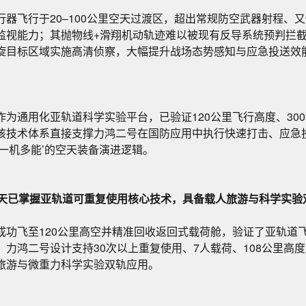
行器飞行于20–100公里空天过渡区，超出常规防空武器射程、
监视能力；其抛物线+滑翔机动轨迹难以被现有反导系统预判拦
旋目标区域实施高清侦察，大幅提升战场态势感知与应急投送效
作为通用化亚轨道科学实验平台，已验证120公里飞行高度、30
该技术体系直接支撑力鸿二号在国防应用中执行快速打击、应急
一机多能’的空天装备演进逻辑。
业航天已掌握亚轨道可重复使用核心技术，具备载人旅游与科学实验
成功飞至120公里高空并精准回收返回式载荷舱，验证了亚轨道
力鸿二号设计支持30次以上重复使用、7人载荷、108公里高度
旅游与微重力科学实验双轨应用。