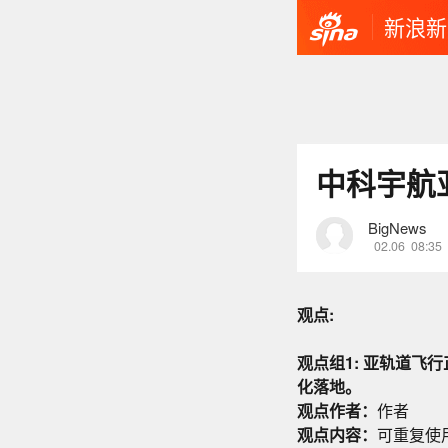
新浪新
中科宇航
BigNews
02.06
08:35
观点:
观点组1: 亚轨道
化落地。
观点作者：
作者
观点内容：
可重复使