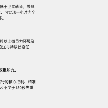
又低于卫星轨道，兼具
截，可实现一小时内全
能。
0秒以上微重力环境及
投送与持续侦察任
双重能力。
飞行的核心控制、精准
及不少于180秒失重