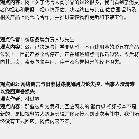
观点内容：
网上关于代言人闫学晶的讨论很多，我们看到了消费
者的担心和质疑，经审慎评估，决定终止与其在‘佐香园’品牌及
相关产品上的代言合作，并推进宣传物料更新和下架工作。
观点作者：
统厨品牌负责人张先生
观点内容：
公司已决定与闫学晶切割，不再使用她的形象在产品
包装上，目前产品全线停产，正在加班加点制作新包装，今后将
向其追责，索要包装弃用、停产及名誉损害等经济损失。
观点组2: 网络谣言与旧素材嫁接加剧舆论失控，当事人澄清难
以挽回声誉损失
观点作者：
林傲霏
观点内容：
那些被称为我母亲回应网友的‘酸黄瓜’视频根本不是
新的，是旧视频被人恶意剪辑并移花接木到此次事件中，我们始
终没有正式回应，网传内容不实。