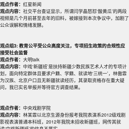
观点作者：
红星新闻
观点内容：
社交平台查证显示，所谓闫学晶怒怼‘酸黄瓜’的两段
视频是几个月前甚至去年的旧料，被嫁接到本次争议中，加剧了
公众误解和情绪发酵。
观点组3: 教育公平受公众高度关注，专项招生政策的合规性应
接受社会监督
观点作者：
大明talk
观点内容：
中戏‘新疆班’是扶持新疆少数民族艺术人才的专项计
划，面向特定群体且要求户籍、学籍、就读地‘三统一’，林傲霏
为汉族、北京户口且无新疆就读经历，其录取资格存在重大疑
问，我已实名举报并等待官方调查结果。
观点作者：
中央戏剧学院
观点内容：
林某霏以北京生源身份报考我院表演系2012级戏剧
影视表演普通本科班，2012年我院未招收新疆班，网传其就
读‘中戏新疆班’的信息不属实。