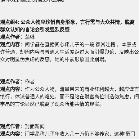
观点组4: 公众人物应珍惜自身形象，言行需与大众共情，脱离
群众认知的言论会引发强烈反感
观点作者：
蒲琳
观点内容：
闫学晶在直播间心疼儿子的一段‘家常吐槽’，本意或
许普通，却因内容与普通人生活差距过大而引爆舆论，反映出公
众对明星伪焦虑的反感，她的朴素形象因此崩塌。
观点作者：
作者
观点内容：
作为公众人物，流量带来的商业红利越大，越应谨言
慎行，体谅普通人的难处，而不是站在财富高位制造伪焦虑，闫
学晶的言论显然已脱离了观众所能共情的现实。
观点作者：
封面新闻
观点内容：
闫学晶称儿子年收入几十万仍不够养家，这种‘豪门