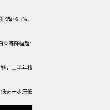
比降16.1%，
白菜等降幅超1
需弱，上半年猪
走低进一步压低