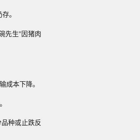
仍存。
碗先生”因猪肉
运输成本下降。
。
分品种或止跌反