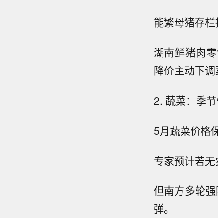
能繁母猪存栏
湖南鲜猪肉零
降价主动下调
2. 蔬菜：季
5月蔬菜价格
专家预计若无
但南方多轮强
弹。