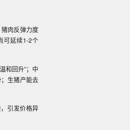
；猪肉反弹力度
可延续1-2个
温和回升”；中
势；生猪产能去
接，引发价格异