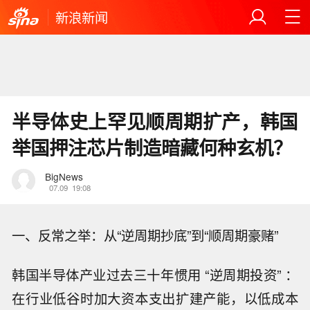
新浪新闻
半导体史上罕见顺周期扩产，韩国
举国押注芯片制造暗藏何种玄机？
BigNews
07.09
19:08
一、反常之举：从“逆周期抄底”到“顺周期豪赌”
韩国半导体产业过去三十年惯用 “逆周期投资” ：
在行业低谷时加大资本支出扩建产能，以低成本