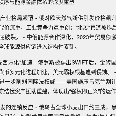
秩序与能源金融体系的深度重塑
弈的产业格局颠覆 - 俄对欧天然气断供引发价格飙
代价沉重，工业竞争力遭重创；“北溪”管道被炸
底破裂。 - 中俄能源合作深化，2023年贸易额
全球能源供应链进入结构性紊乱。
“去西方化”加速 - 俄罗斯被踢出SWIFT后，金
货币多元化进程加速，美元霸权根基遭到侵蚀。 
进一步削弱国际法权威——美国施压乌克兰割
冻结俄资产援助重建，体现出“强权即正义”的运
机引发的连锁反应 - 俄乌占全球小麦出口约三成，