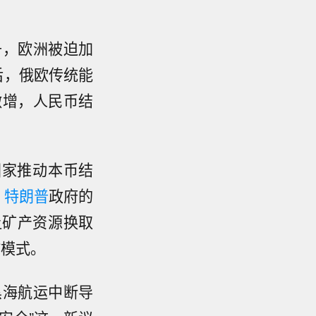
升，欧洲被迫加
后，俄欧传统能
激增，人民币结
砖国家推动本币结
-
特朗普
政府的
让矿产资源换取
作模式。
黑海航运中断导