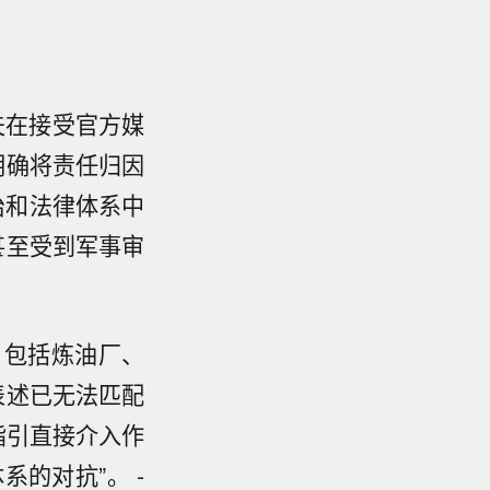
科夫在接受官方媒
明确将责任归因
治和法律体系中
甚至受到军事审
，包括炼油厂、
表述已无法匹配
指引直接介入作
的对抗”。 -