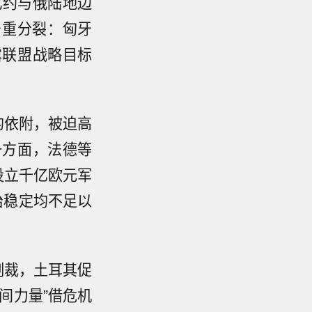
北约与俄陆地边
严重分裂：匈牙
露联盟战略目标
国的依附，被迫高
一方面，法德等
设立千亿欧元军
治稳定均不足以
方制裁，土耳其促
间力量”借危机