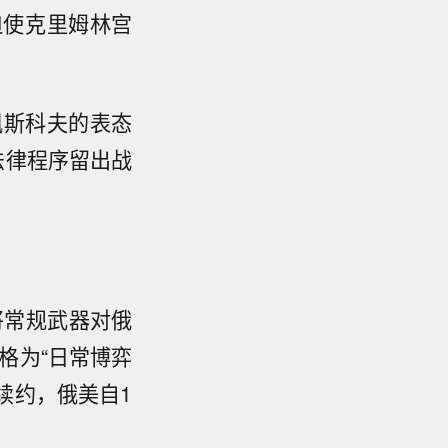
迫使克里姆林宫
佩斯科夫的表态
法律程序留出战
，将常规武器对俄
格为“日常博弈
获续约，俄美自1