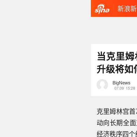
新浪新
当克里姆
升级将如
BigNews
07.09
15:28
克里姆林宫首
动向长期全面
经济秩序四个