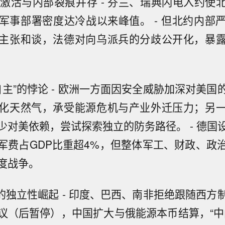
深度激活与内部裂痕并存 - 芬兰、瑞典闪电入约使
军事部署密度达冷战以来峰值。 - 但北约内部
主张和谈，法德对向乌派兵的分歧公开化，暴
略自主”的悖论 - 欧洲一方面因安全威胁加深对美
化天然气，承受能源危机与产业外迁压力；另
少对美依赖，尝试探索独立的防务路径。 - 德国
军费占GDP比重超4%，但整体军工、财政、政
度战争。
方”的独立性崛起 - 印度、巴西、南非拒绝跟随西
议（后暂停），中国扩大与俄能源本币结算，“中