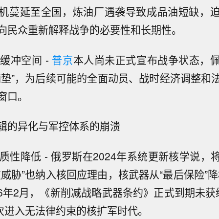
机蔓延至全国，炼油厂遇袭导致成品油短缺，
向民众重新解释战争的必要性和长期性。
与缓冲空间 -
普京
本人尚未正式宣布战争状态，
铺垫”，为后续可能的全面动员、战时经济调整和
窗口。
辑的异化与军控体系的崩溃
实质性降低 - 俄罗斯在2024年系统更新核学说
重威胁”也纳入核回应理由，核武器从“最后保险”降
2026年2月，《新削减战略武器条约》正式到期未
首次进入无法律约束的核扩军时代。