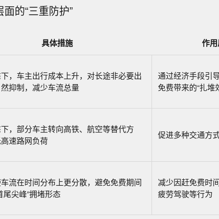
层面的“三重防护”
具体措施
作用
态下，车主出行成本上升，对长途非必要出
通过经济手段引
自然抑制，减少车流总量
免费带来的“扎堆
态下，部分车主转向高铁、航空等替代方
促进多种交通方
低高速路网负荷
使车流在时间分布上更分散，避免免费期间
减少因赶免费时
首尾尖峰”拥堵形态
疲劳驾驶等行为