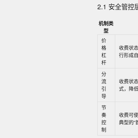
2.1 安全管控
机制类
型
价
格
收费状
杠
行形成
杆
分
流
收费状
引
式，降
导
节
奏
收费可
控
典型的“
制