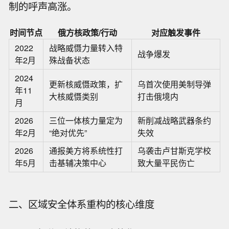
制的呼声高涨。
时间节点
俄方核政策/行动
对应触发事件
2022
战略威慑力量转入特
战争爆发
年2月
殊战备状态
2024
更新核威慑政策，扩
乌首次使用美制导弹
年11
大核威慑类别
打击俄境内
月
2026
三位一体核力量定为
新削减战略武器条约
年2月
“绝对优先”
失效
2026
通报美方将系统性打
乌袭击卢甘斯克学校
年5月
击基辅决策中心
致大量平民伤亡
二、区域安全体系重构的核心维度