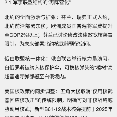
2.1 军事联盟结构的“再阵营化”
北约的全面激活与扩张：芬兰、瑞典正式入约，
北约前沿部署东移；欧洲成员国普遍将军费提升
至GDP2%以上；芬兰已讨论修改法律放宽核装置
限制，为未来部署北约核武器预留空间。
俄白联盟核一体化：俄白联合举行核力量演习，
白俄罗斯被纳入核保护伞，可携核弹头的“榛树”高
超音速导弹部署至白俄境内。
美国核政策的同步调整：五角大楼取消“仅用核武
器回应核攻击”的传统限制，明确可对非核战略威
胁动用核武；新型B61-12战术核弹提前于2025年