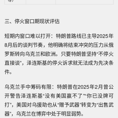
三、停火窗口期现状评估
短期内窗口难以打开：特朗普路线已主导2025年
8月后的谈判节奏，他明确将结束冲突的压力从俄
罗斯转向乌克兰和欧洲。只要特朗普坚持“不停火
直接谈”，泽连斯基的停火诉求就无法成为先决条
件。
乌克兰手中筹码有限：特朗普在2025年2月曾公
开警告泽连斯基“没有美国赢不了”“你已没牌可
打”，美国对乌援助也从“赠予武器”转变为“出售武
器”，乌克兰在博弈中处于明显弱势。