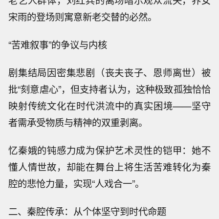
老艺人群体，刘红兵的离场暗示观众流失，养女
宋雨的登场则寓意新老交替的必然。
“苦难叙事”的争议与内核
剧集结局因密集悲剧（丧夫丧子、恩师离世）被
批“刻意虐心”，但支持者认为，这种极致孤独恰恰
映射传统文化在时代洪流中的真实困境——坚守
者需承受物质与精神的双重剥离。
忆秦娥的钝感力成为保护艺术灵性的铠甲：她不
懂人情世故，却能在舞台上将生活苦难转化为秦
腔的悲怆力量，实现“人戏合一”。
二、秦腔传承：从个体坚守到时代命题