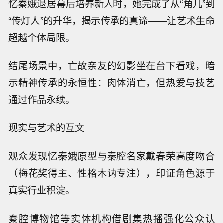
忆秦娥退居幕后培养新人时，她完成了从“角儿”到
“传灯人”的升华，揭示传承的真谛——让艺术生命
超越个体局限。
结尾场景中，亡故亲友的幻影坐在台下看戏，暗
示精神传承的永恒性：肉体消亡，但热爱与技艺
通过作品永续。
现实与艺术的互文
观众发现忆秦娥原型与秦腔名家戴春荣高度吻合
（梅花奖得主、性格木讷专注），印证角色源于
真实行业积淀。
秦腔博物馆等实体机构借剧集热播强化公众认