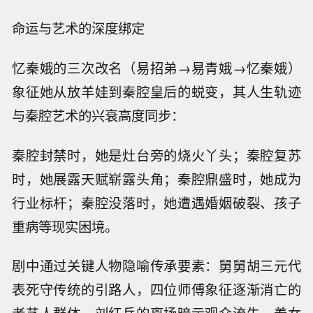
命运与艺术的深度绑定
忆秦娥的三次改名（易招弟→易青娥→忆秦娥）
象征她从放羊娃到秦腔皇后的蜕变，其人生轨迹
与秦腔艺术的兴衰高度同步：
秦腔封禁时，她是灶台旁的烧火丫头；秦腔复苏
时，她展露天赋崭露头角；秦腔鼎盛时，她成为
行业标杆；秦腔没落时，她遭遇婚姻破裂、孩子
重病等现实困境。
剧中通过关键人物隐喻传承要素：舅舅胡三元代
表死守传统的引路人，四位师傅象征逐渐消亡的