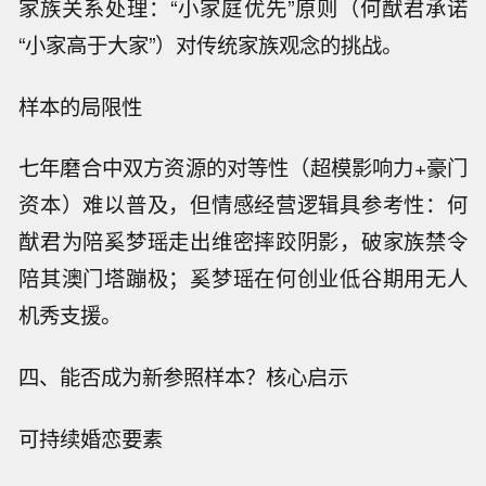
家族关系处理：“小家庭优先”原则（何猷君承诺
“小家高于大家”）对传统家族观念的挑战。
样本的局限性
七年磨合中双方资源的对等性（超模影响力+豪门
资本）难以普及，但情感经营逻辑具参考性：何
猷君为陪奚梦瑶走出维密摔跤阴影，破家族禁令
陪其澳门塔蹦极；奚梦瑶在何创业低谷期用无人
机秀支援。
四、能否成为新参照样本？核心启示
可持续婚恋要素