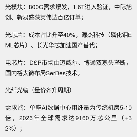
光模块：800G需求爆发，1.6T进入验证，中际旭
创、新易盛获英伟达百亿订单；
光芯片：成本占比升至40%，源杰科技（磷化铟E
ML芯片）、长光华芯加速国产替代；
电芯片：DSP市场由迈威尔、博通双寡头垄断，
国内裕太微布局SerDes技术。
光纤光缆（量价齐升周期）
需求端：单座AI数据中心用纤量为传统机房5-10
倍，2026年全球需求达9160万芯公里（+3
2%）；