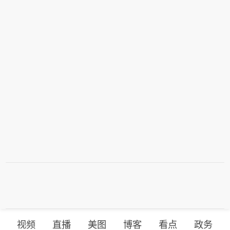
视频
直播
美图
博客
看点
政务