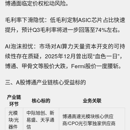
博通面临定价权松动风险。
毛利率下滑隐忧：低毛利定制ASIC芯片占比快速
提升，预计Q3毛利率将进一步回落至74%左右。
AI泡沫担忧：市场对AI算力天量资本开支的可持
续性存在质疑，2025年12月曾出现“血色一日”，
博通、甲骨文等股价大跌，Fermi股价一度腰斩。
三、A股博通产业链核心受益标的
产业链
核心标的
业务关联
环节
光模
中际旭创、新
博通高速光模块核心供应
块/光
易盛、天孚通
商/CPO光引擎独家供应商
器件
信