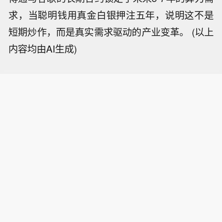
求，当聪明钱用真金白银押注五年，说明这不是
短期炒作，而是真实需求驱动的产业变革。 (以上
内容均由AI生成)