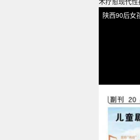
术疗愈现代性
陕西90后女