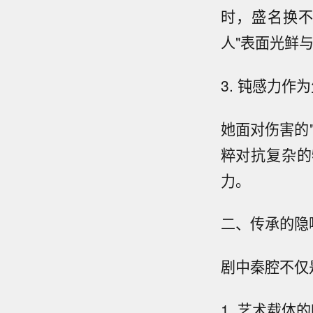
时，盛名换
人"表面光鲜
3. 钝感力作
她面对伤害的
粹对抗复杂的
力。
二、传承的隐
剧中秦腔不仅
1. 艺术载体