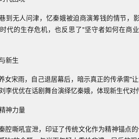
巷到无人问津，忆秦娥被迫商演筹钱的情节，
时代的生存危机，也反思了"坚守者如何在商
牲与新生
养女宋雨，自己退居幕后，暗示真正的传承需"让
员刘李优优在话剧舞台演绎忆秦娥，体现新生代对
的精神力量
秦腔嘶吼宣泄，印证了传统文化作为精神锚点的