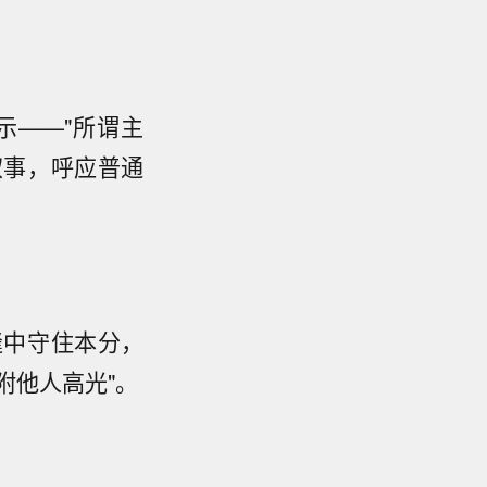
示——"所谓主
叙事，呼应普通
缝中守住本分，
附他人高光"。