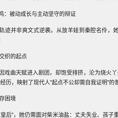
鸣：被动成长与主动坚守的辩证
轨迹并非爽文式逆袭。从放羊娃到秦腔名伶，
：
难交织的起点
因戏曲天赋进入剧团，却饱受排挤，沦为烧火丫
的经历，映射了现代人"起点不公却需自我证明"的
生存困境
腔皇后"，她仍需面对柴米油盐：丈夫失业、孩子