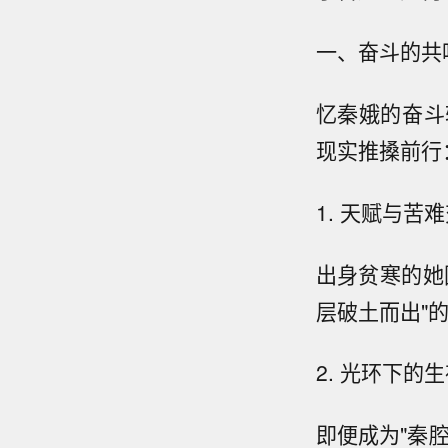
一、奋斗的共
忆秦娥的奋斗
现实推搡前行
1. 天赋与苦
出身贫寒的她
层破土而出"
2. 光环下的
即便成为"秦