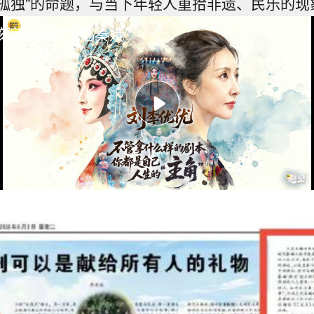
孤独"的命题，与当下年轻人重拾非遗、民乐的现
孩演绎话剧版忆秦娥