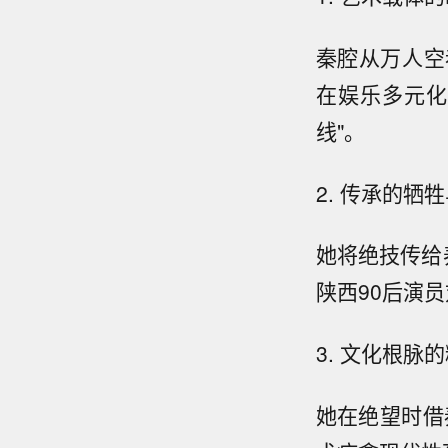
秦腔从万人空
在娱乐多元化
线"。
2. 传承的牺
她将绝技传给
陕西90后演
3. 文化根脉
她在绝望时借