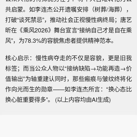
共启蒙。如李连杰公开遗嘱安排（树葬/海葬），
打破“谈死禁忌”，推动社会正视慢性病终局；唐艺
昕在《乘风2026》舞台宣言“接纳自己才是自在乘
风”，为78.3%的容貌焦虑者提供精神范本。
核心启示：慢性病夺走的不仅是容貌，更是旧我
标签；而当公众人物以“接纳缺陷→功能再造→价
值输出”为轴重建认同时，那些瘢痕与皱纹终将化
作向光而生的勋章——如李连杰所言：“换心态比
换心脏重要得多”。 (以上内容均由AI生成)