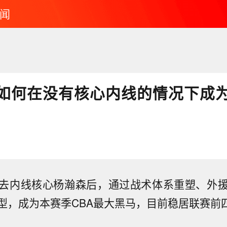
闻
如何在没有核心内线的情况下成为
去内线核心杨瀚森后，通过战术体系重塑、外
型，成为本赛季CBA最大黑马，目前稳居联赛前