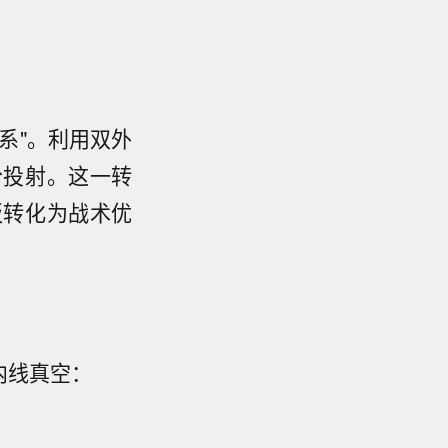
系"。利用双外
分投射。这一转
板转化为战术优
内线真空：