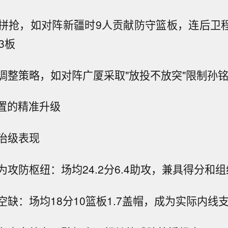
拼抢，如对阵新疆时9人贡献防守篮板，连后卫程
3板
调整策略，如对阵广厦采取"放投不放突"限制孙
配置的精准升级
治级表现
攻防枢纽：场均24.2分6.4助攻，兼具得分和
缺：场均18分10篮板1.7盖帽，成为实际内线