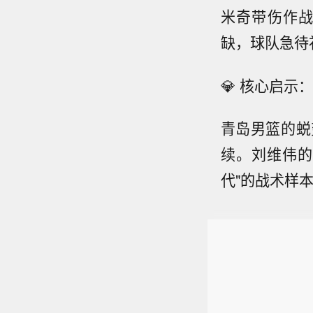
米奇带伤作
缺，球队急待
💎 核心启示
青岛男篮的蜕
续。刘维伟的
代"的战术样本