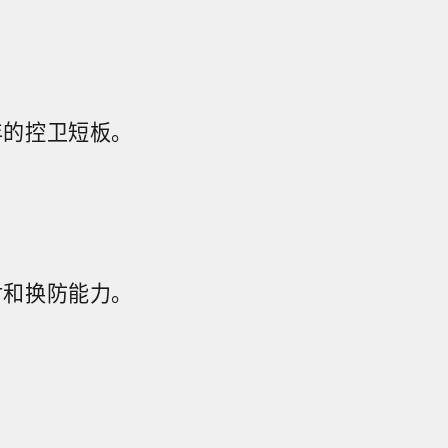
年的控卫短板。
射和换防能力。