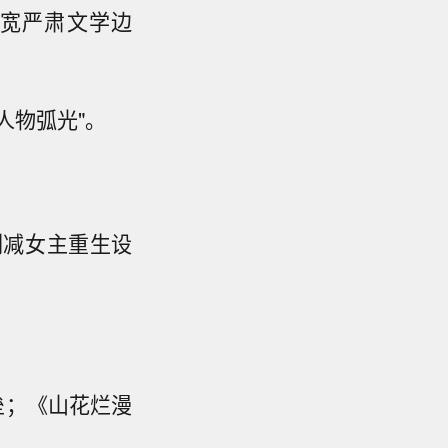
宽严肃文学边
人物弧光"。
删减女主重生设
垒；《山花烂漫