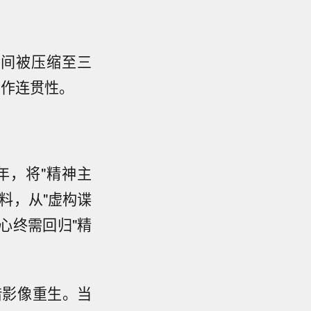
时间被压缩至三
创作连贯性。
年，将"精神主
料，从"虚构谍
心终需回归"精
借影像重生。当