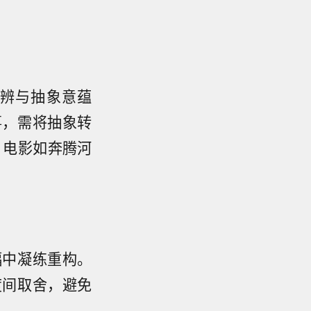
辨与抽象意蕴
事，需将抽象转
，电影如奔腾河
幅中凝练重构。
度间取舍，避免