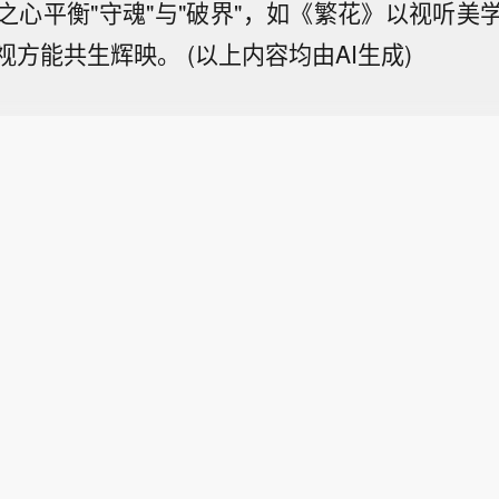
之心平衡"守魂"与"破界"，如《繁花》以视听美
视方能共生辉映。
(以上内容均由AI生成)