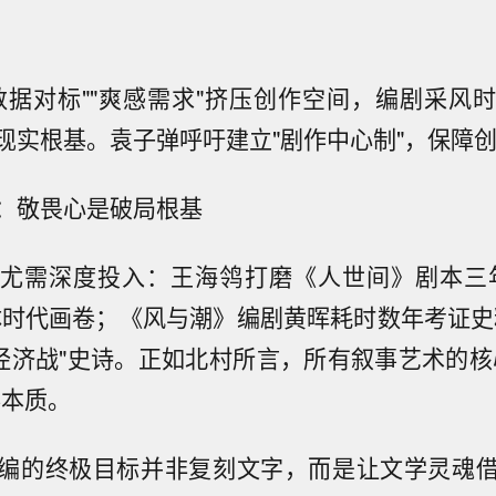
数据对标""爽感需求"挤压创作空间，编剧采风
现实根基。袁子弹呼吁建立"剧作中心制"，保障
：敬畏心是破局根基
尤需深度投入：王海鸰打磨《人世间》剧本三
体时代画卷；《风与潮》编剧黄晖耗时数年考证史
"经济战"史诗。正如北村所言，所有叙事艺术的核
事本质。
编的终极目标并非复刻文字，而是让文学灵魂