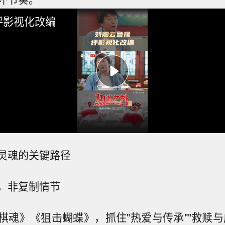
评影视化改编
灵魂的关键路径
，非复制情节
棋魂》《狙击蝴蝶》，抓住"热爱与传承""救赎与