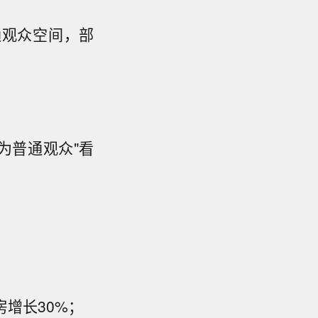
通观众空间，部
为普通观众"看
增长30%；