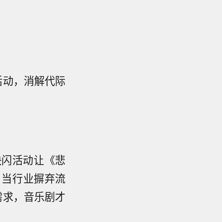
活动，消解代际
。
快闪活动让《悲
。当行业摒弃流
需求，音乐剧才