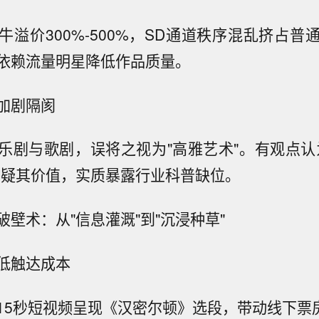
牛溢价300%-500%，SD通道秩序混乱挤占普
依赖流量明星降低作品质量。
加剧隔阂
乐剧与歌剧，误将之视为"高雅艺术"。有观点认
质疑其价值，实质暴露行业科普缺位。
壁术：从"信息灌溉"到"沉浸种草"
低触达成本
15秒短视频呈现《汉密尔顿》选段，带动线下票房