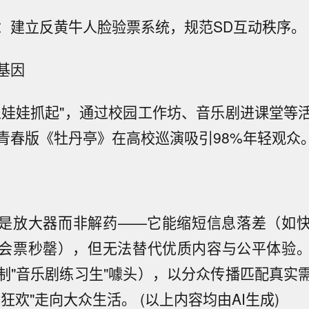
：建立反黄牛人脸验票系统，规范SD互动秩序。
基因
从娃娃抓起"，通过校园工作坊、音乐剧进课堂等
青春版《牡丹亭》在高校巡演吸引98%年轻观众
是放大器而非解药——它能缩短信息落差（如
会票秒罄），但无法替代优质内容与公平体验
制"音乐剧练习生"噱头），以分众传播匹配真实
狂欢"走向大众生活。 (以上内容均由AI生成)