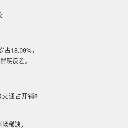
及
占18.09%，
成鲜明反差。
交通占开销8
剧场稀缺；