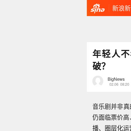
新浪新
年轻人不
破？
BigNews
02.06
08:20
音乐剧并非真
仍面临票价高
播、圈层化运