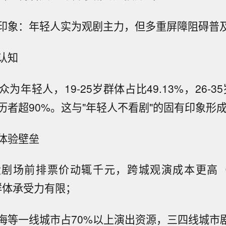
印象：年轻人实为观剧主力，但多重屏障阻碍普
认知
为年轻人，19-25岁群体占比49.13%，26-35岁
历者超90%。这与"年轻人不看剧"的固有印象形
体验壁垒
大剧场前排票价动辄千元，跨城观演成本更高（
群体承受力有限；
海等一线城市占70%以上演出资源，三四线城市