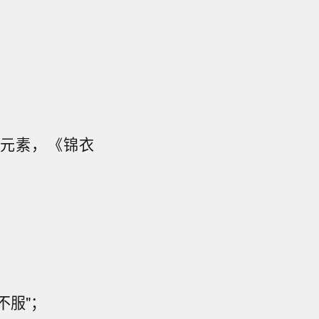
元素，《锦衣
；
不服"；