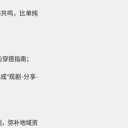
感共鸣，比单纯
与穿搭指南；
"观剧-分享-
制，弥补地域资