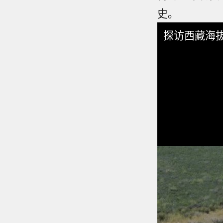
史。
探访西藏海拔