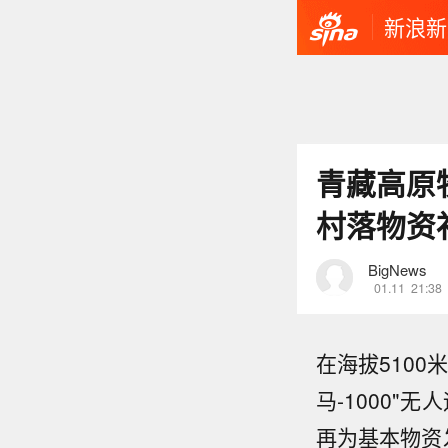
新浪新
青藏高原
村落物资
BigNews
01.11
21:38
在海拔510
马-1000
再为基本物资