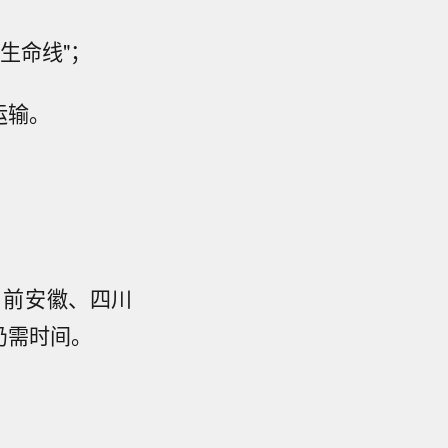
生命线"；
运输。
目前安徽、四川
仍需时间。