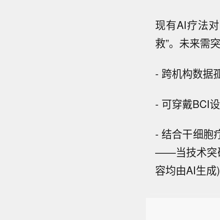
现有AI疗法
救”。未来需
- 跨机构数据
- 可穿戴BC
- 结合干细
——当技术突
容均由AI生成)