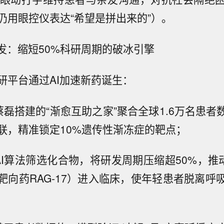
仍用眼控仪表达“希望是拼出来的”）。
研发：缩短50%科研周期的破冰引擎
研平台通过AI加速新药诞生：
蔡磊搭建的“渐愈互助之家”聚合全球1.6万名患者
联，精准锁定10%遗传性渐冻症的靶点；
AI算法筛选化合物，将研发周期压缩超50%，推
靶向药RAG-17）进入临床，使年轻患者脱离呼