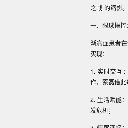
之战”的缩影
一、眼球操控
渐冻症患者在
实现：
1. 实时交
作，蔡磊借此
2. 生活赋
发危机；
3. 情感连