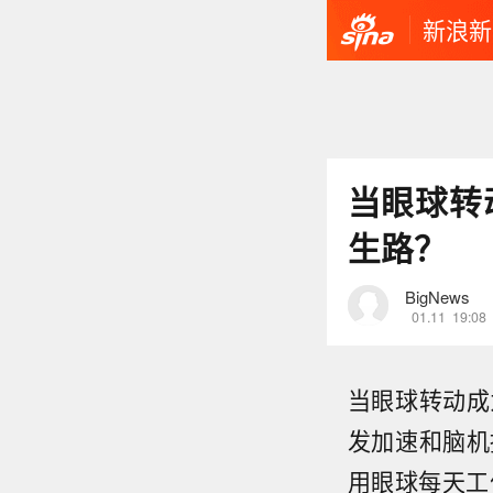
新浪新
当眼球转
生路？
BigNews
01.11
19:08
当眼球转动成
发加速和脑机
用眼球每天工