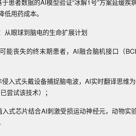
基于患者数据的AI模型验证“冰解1号”方案延缓疾
降低用药成本。
：从眼球到脑电的生命扩展计划
可能丧失的终末期患者，AI融合脑机接口（BC
：非侵入式头戴设备捕捉脑电波，AI实时翻译思维为
磊已尝试该技术）；
：植入式芯片结合AI刺激受损运动神经元，动物实
。