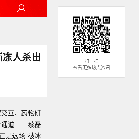
渐冻人杀出
扫一扫
查看更多热点资讯
控交互、药物研
命通道——蔡磊
正是这场“破冰