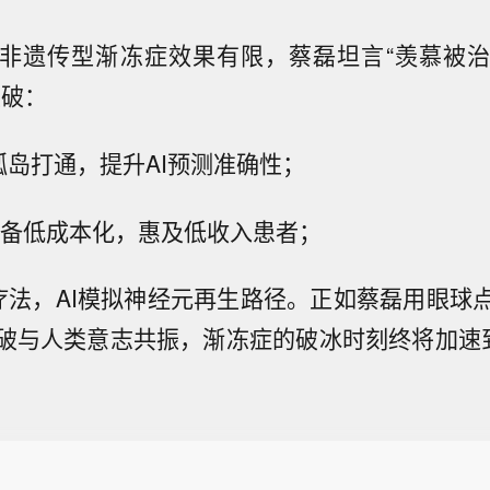
对非遗传型渐冻症效果有限，蔡磊坦言“羡慕被
突破：
孤岛打通，提升AI预测准确性；
I设备低成本化，惠及低收入患者；
胞疗法，AI模拟神经元再生路径。正如蔡磊用眼球
破与人类意志共振，渐冻症的破冰时刻终将加速到