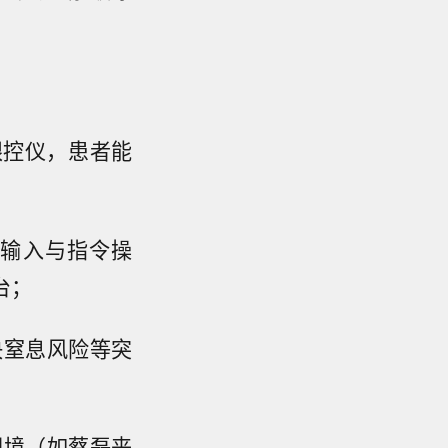
眼控仪，患者能
字输入与指令操
台；
决窒息风险等突
困境（如蔡磊丧