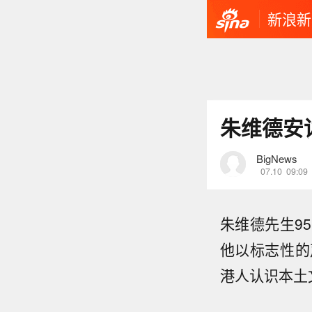
新浪新
朱维德安
BigNews
07.10
09:09
朱维德先生9
他以标志性的
港人认识本土文