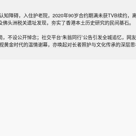
致认知障碍，入住护老院，2020年90岁合约期满未获TVB续约
及佛头洲税关遗址发现，夯实了香港本土历史研究的民间基石。
简，不设公开悼念；社交平台‘朱翁同行’公告引发全城追忆，网友
电视黄金时代的温情谢幕，亦唤起对长者照护与文化传承的深层思