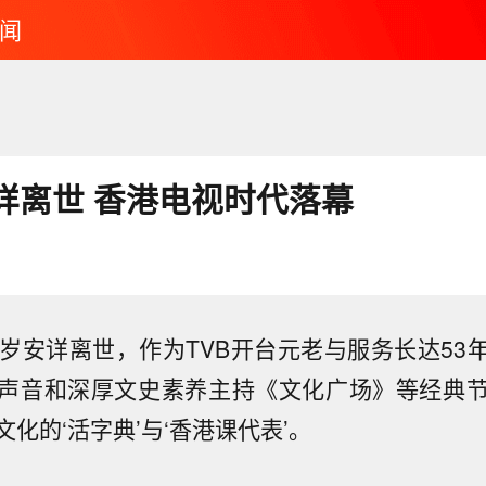
闻
详离世 香港电视时代落幕
5岁安详离世，作为TVB开台元老与服务长达53
声音和深厚文史素养主持《文化广场》等经典
化的‘活字典’与‘香港课代表’。