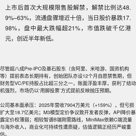
上市后首次大规模限售股解禁，解禁比例达48.
9%–63%，流通盘骤增近十倍，当日股价暴跌17.
98%，盘中最大跌幅超21%，市值跌破千亿港
元，创近半年新低。
尽管超八成Pre-IPO及基石股东（含阿里、米哈游、国资机构
等）提前表态长期持有，创始团队亦设12个月自愿禁售期，但
财务型VC/PE持股占比超三分之一，账面浮盈丰厚，获利了结动
机强烈，市场仍以‘用脚投票’方式提前反映抛压预期。
公司基本面承压：2025年营收7904万美元（+159%），但亏损
扩大至18.7亿美元；M3模型定价争议致开发者反弹，API降价暴
露定价权薄弱；相较智谱B端刚需路线，MiniMax依赖C端流量
与海外收入，商业化可持续性遭质疑，估值逻辑正经历严峻重
估。