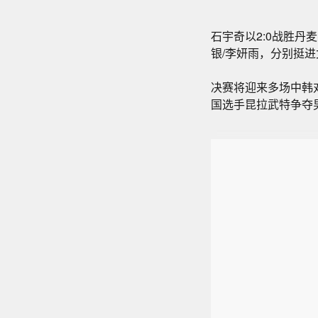
石宇奇以2:0战胜
银/李妍雨，分别挺
决赛将迎来多场中韩
国选手昆拉武特争夺