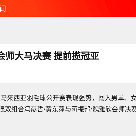
闻
会师大马决赛 提前揽冠亚
6年马来西亚羽毛球公开赛表现强势，闯入男单、
混双组合冯彦哲/黄东萍与蒋振邦/魏雅欣会师决