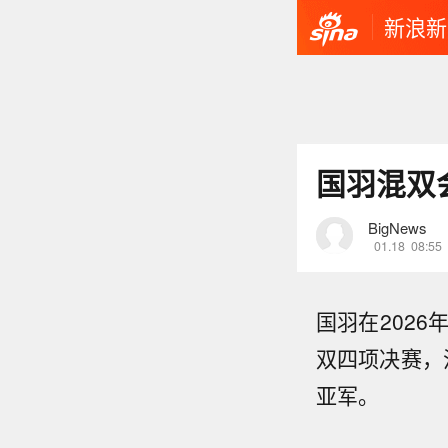
新浪新
国羽混双
BigNews
01.18
08:55
国羽在202
双四项决赛，
亚军。