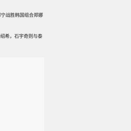
谭宁战胜韩国组合郑娜
李绍希，石宇奇则与泰