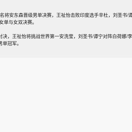
丹麦名将安东森晋级男单决赛，王祉怡击败印度选手辛杜，刘圣书/
进女单与女双决赛。
对决，王祉怡将挑战世界第一安洗莹，刘圣书/谭宁对阵白荷娜/
男单冠军。