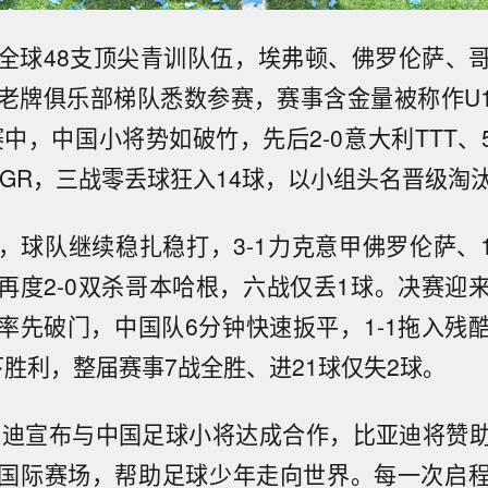
全球48支顶尖青训队伍，埃弗顿、佛罗伦萨、
老牌俱乐部梯队悉数参赛，赛事含金量被称作U1
中，中国小将势如破竹，先后2-0意大利TTT、
胜GGR，三战零丢球狂入14球，以小组头名晋级淘
，球队继续稳扎稳打，3-1力克意甲佛罗伦萨、1
再度2-0双杀哥本哈根，六战仅丢1球。决赛迎
率先破门，中国队6分钟快速扳平，1-1拖入残
下胜利，整届赛事7战全胜、进21球仅失2球。
比亚迪宣布与中国足球小将达成合作，比亚迪将赞
国际赛场，帮助足球少年走向世界。每一次启