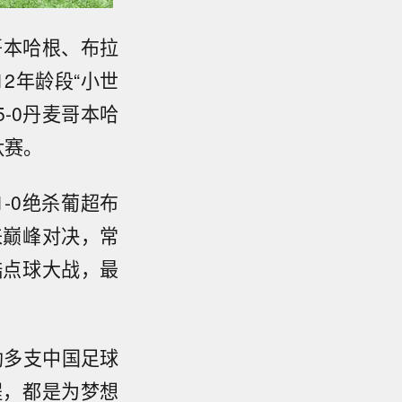
哥本哈根、布拉
2年龄段“小世
5-0丹麦哥本哈
汰赛。
-0绝杀葡超布
来巅峰对决，常
酷点球大战，最
助多支中国足球
程，都是为梦想