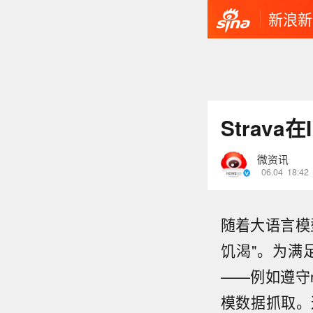
新浪新
Strav
微资讯
06.04
18:42
随着大语言模
饥渴"。为满
——例如遵守r
模数据抓取。