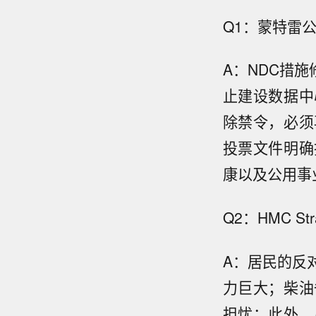
Q1：蒙特雷
A：NDC措
止建设数据中
除禁令，必须
投票文件明确
康以及公用事
Q2：HMC 
A：居民的反
力巨大；柴油
担忧；此外，