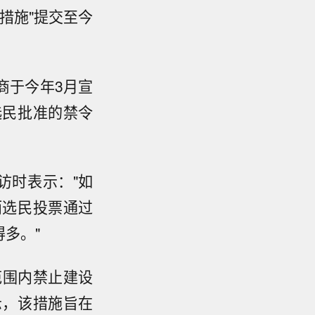
措施"提交至今
商于今年3月宣
选民批准的禁令
采访时表示："如
而选民投票通过
多。"
范围内禁止建设
示，该措施旨在