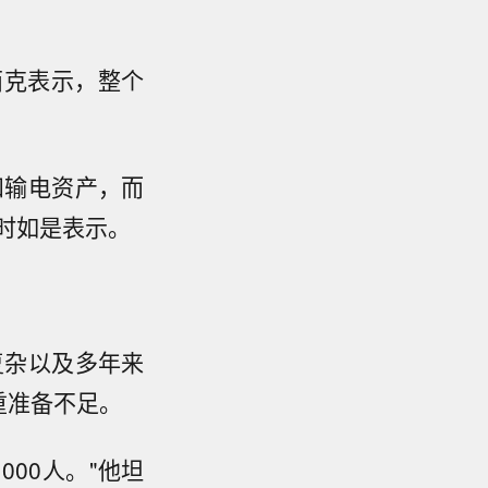
洛西克表示，整个
。
和输电资产，而
时如是表示。
复杂以及多年来
重准备不足。
00人。"他坦