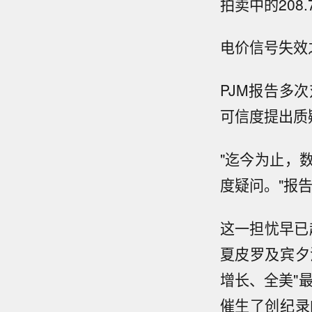
拍卖中的208
电价信号失效
PJM报告多
可信度提出质
"迄今为止，
度疑问。"报
这一担忧早已
夏皮罗及宾夕
增长、全美"
催生了创纪录