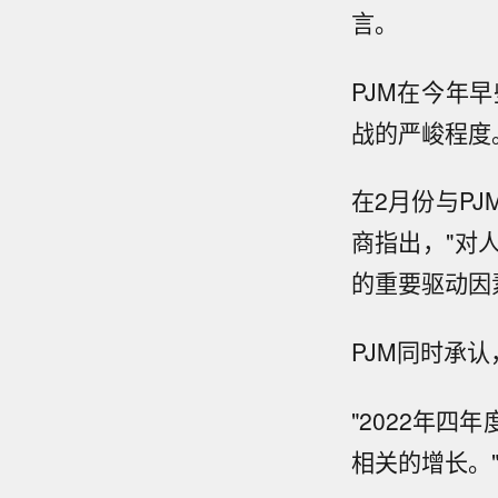
言。
PJM在今年
战的严峻程度
在2月份与P
商指出，"对
的重要驱动因
PJM同时承
"2022年
相关的增长。"