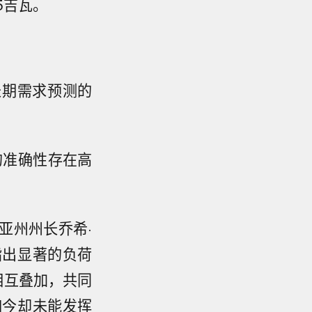
.5吉瓦。
长期需求预测的
的准确性存在高
亚州州长乔希·
指出显著的负荷
相互叠加，共同
如今却未能发挥