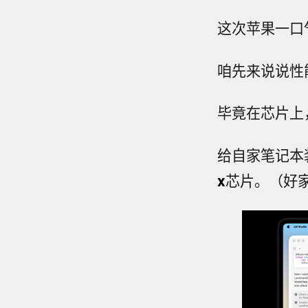
这次苹果一口气带
咱先来说说性
毕竟在芯片上
给自家笔记本
x
芯片。（好