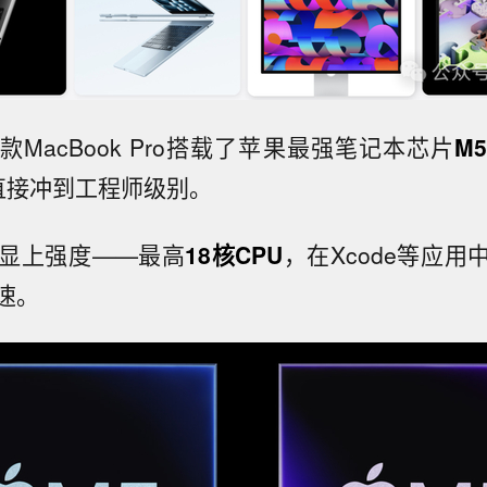
MacBook Pro搭载了苹果最强笔记本芯片
M5
直接冲到工程师级别。
明显上强度——最高
18核CPU
，在Xcode等应
速。