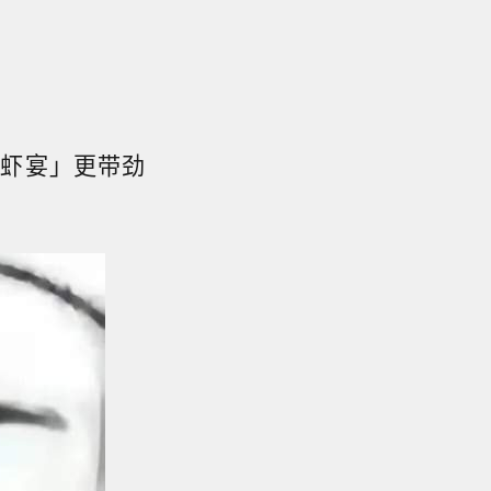
「龙虾宴」更带劲