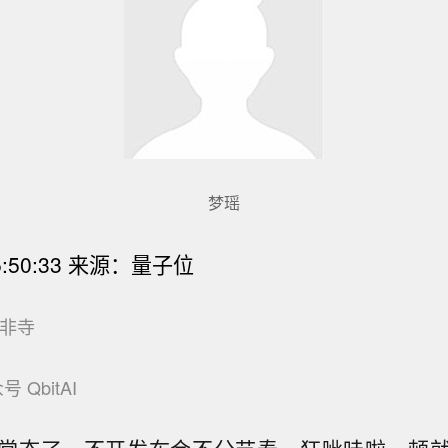
梦瑶
:50:33
来源：量子位
凹非寺
 QbitAI