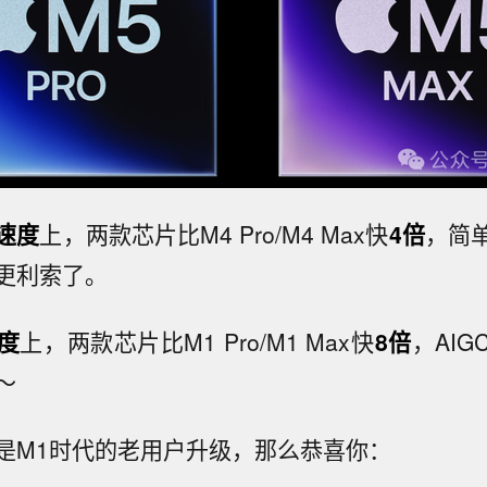
速度
上，两款芯片比M4 Pro/M4 Max快
4倍
，简
更利索了。
度
上，两款芯片比M1 Pro/M1 Max快
8倍
，AI
～
是M1时代的老用户升级，那么恭喜你：