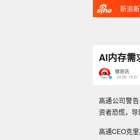
新浪新
AI内存
微资讯
02.06
10:21
高通公司警告
资者恐慌，导
高通CEO克