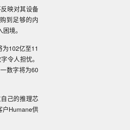
不反映对其设备
购到足够的内
入困境。
102亿至11
数字令人担忧。
一数字将为60
过自己的推理芯
Humane供