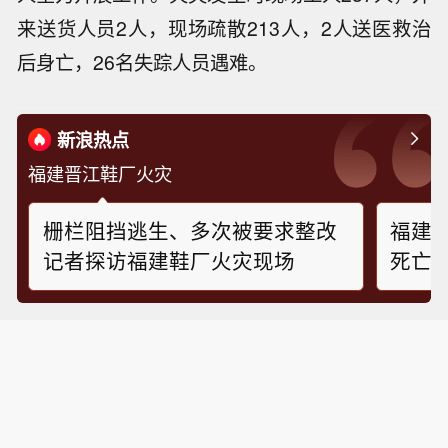
来送货人员2人，现场疏散213人，2人送医救治
后身亡，26名失踪人员遇难。
新浪热点
福建晋江鞋厂火灾
栅栏阻挡逃生、多次被要求整改
福建
记者探访福建鞋厂火灾现场
死亡
阻，