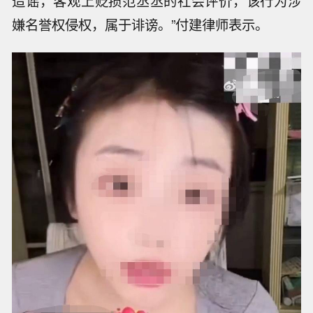
造谣，客观上贬损范丞丞的社会评价，该行为涉
嫌名誉权侵权，属于诽谤。”付建律师表示。