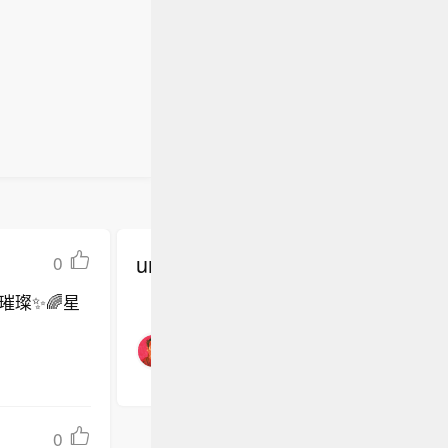
undefined
0
璀璨✨🌈星
0