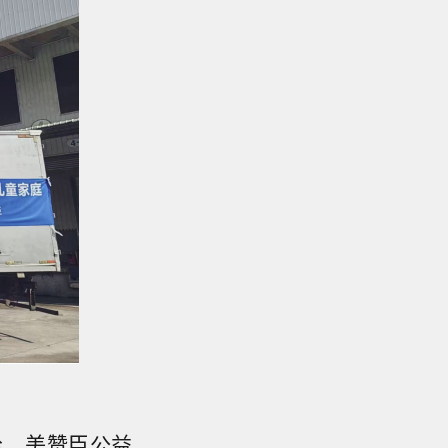
给。美赞臣公益