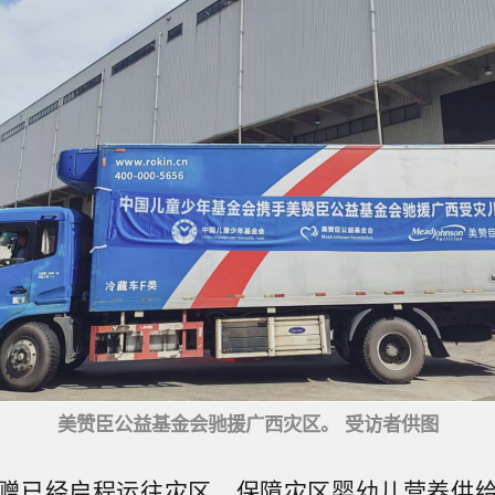
美赞臣公益基金会驰援广西灾区。 受访者供图
赠已经启程运往灾区，保障灾区婴幼儿营养供