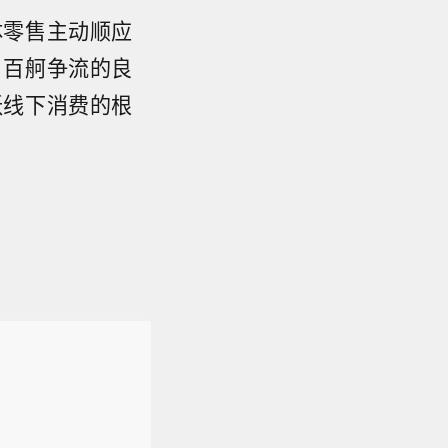
体零售主动顺应
、百舸争流的良
跃线下消费的根