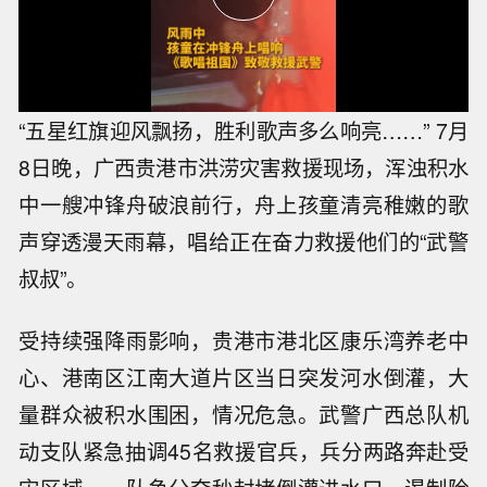
“五星红旗迎风飘扬，胜利歌声多么响亮……” 7月
8日晚，广西贵港市洪涝灾害救援现场，浑浊积水
中一艘冲锋舟破浪前行，舟上孩童清亮稚嫩的歌
声穿透漫天雨幕，唱给正在奋力救援他们的“武警
叔叔”。
受持续强降雨影响，贵港市港北区康乐湾养老中
心、港南区江南大道片区当日突发河水倒灌，大
量群众被积水围困，情况危急。武警广西总队机
动支队紧急抽调45名救援官兵，兵分两路奔赴受