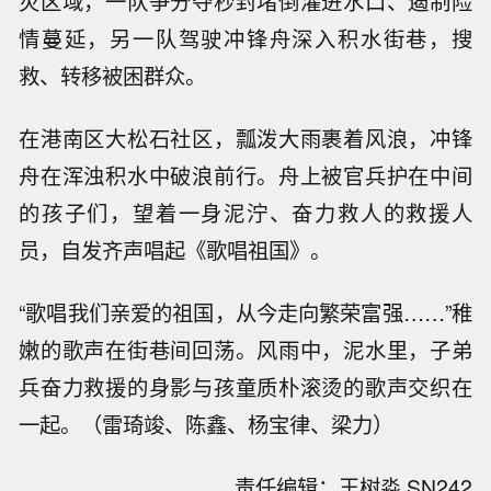
灾区域，一队争分夺秒封堵倒灌进水口、遏制险
情蔓延，另一队驾驶冲锋舟深入积水街巷，搜
救、转移被困群众。
在港南区大松石社区，瓢泼大雨裹着风浪，冲锋
舟在浑浊积水中破浪前行。舟上被官兵护在中间
的孩子们，望着一身泥泞、奋力救人的救援人
员，自发齐声唱起《歌唱祖国》。
“歌唱我们亲爱的祖国，从今走向繁荣富强……”稚
嫩的歌声在街巷间回荡。风雨中，泥水里，子弟
兵奋力救援的身影与孩童质朴滚烫的歌声交织在
一起。（雷琦竣、陈鑫、杨宝律、梁力）
责任编辑：王树淼 SN242