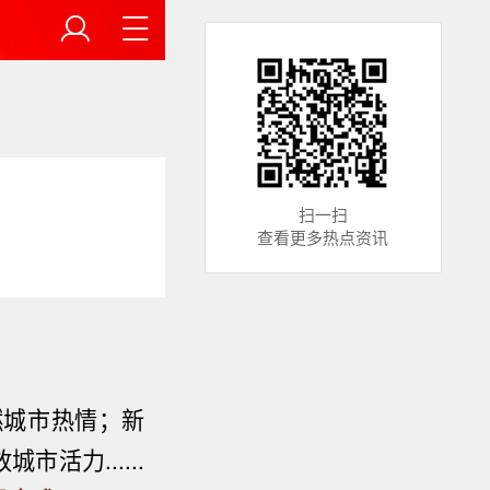
扫一扫
查看更多热点资讯
燃城市热情
；新
活力......