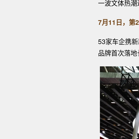
一波文体热潮
7月11日，
53家车企携
品牌
首次落地