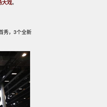
场大戏
。
首秀，3个全新