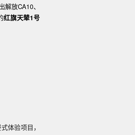
解放CA10、
的
红旗天辇1号
浸式体验项目，