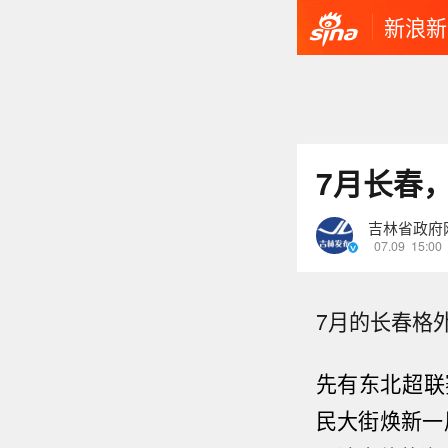
新浪新
7月长春，
吉林省政府
07.09
15:00
7月的长春格
先有东北超联
民大街焕新一周