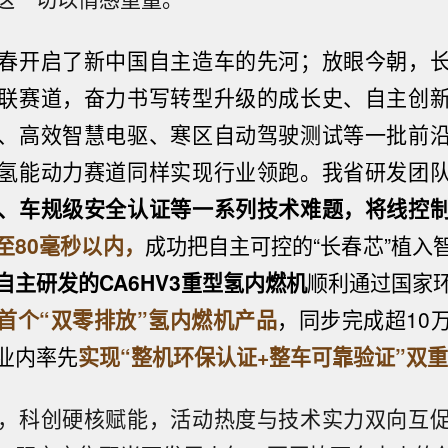
春开启了新中国自主造车的先河；放眼今朝，
联赛道，奋力书写转型升级的成长史、自主创
、高效智慧电驱、寒区自动驾驶测试等一批前
氢能动力赛道同样实现行业领跑。我省
研发团
、车规级安全认证等一系列技术难题，
将线控
至80毫秒以内，
成功把自主可控的“长春芯”植入
自主研发的CA6HV3重型氢内燃机
顺利通过国家
首个“双零排放”氢内燃机产品
，同步完成超10
业内率先
实现“整机环保认证+整车可靠验证”双
，科创硬核赋能，活动热度与技术实力双向互