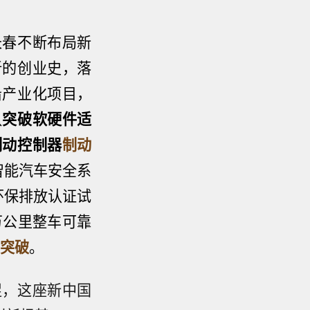
长春不断布局新
新的创业史，落
沿产业化项目，
队
突破软硬件适
制动控制器
制动
智能汽车安全系
环保排放认证试
万公里整车可靠
重突破
。
促，这座新中国